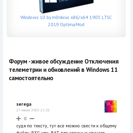
Windows 10 by m0nkrus x86/x64 1903 LTSC
2019 OptimaMod
Форум - живое обсуждение Отключения
телеметрии и обновлений в Windows 11
самостоятельно
serega
27 июня 2025 21:32
0
судя по тексту, тут все можно свести к общему
файлу .REG или .BAT для сложных случаев.