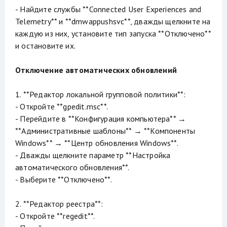
- Найдите службы **Connected User Experiences and
Telemetry** и **dmwappushsvc**, дважды щелкните на
каждую из них, установите тип запуска **Отключено**
и остановите их.
Отключение автоматических обновлений
1. **Редактор локальной групповой политики**:
- Откройте **gpedit.msc**.
- Перейдите в **Конфигурация компьютера** →
**Административные шаблоны** → **Компоненты
Windows** → **Центр обновления Windows**.
- Дважды щелкните параметр **Настройка
автоматического обновления**.
- Выберите **Отключено**.
2. **Редактор реестра**:
- Откройте **regedit**.