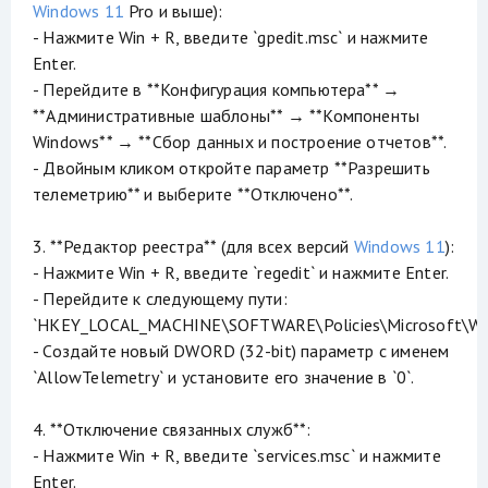
Windows 11
Pro и выше):
- Нажмите Win + R, введите `gpedit.msc` и нажмите
Enter.
- Перейдите в **Конфигурация компьютера** →
**Административные шаблоны** → **Компоненты
Windows** → **Сбор данных и построение отчетов**.
- Двойным кликом откройте параметр **Разрешить
телеметрию** и выберите **Отключено**.
3. **Редактор реестра** (для всех версий
Windows 11
):
- Нажмите Win + R, введите `regedit` и нажмите Enter.
- Перейдите к следующему пути:
`HKEY_LOCAL_MACHINE\SOFTWARE\Policies\Microsoft\Win
- Создайте новый DWORD (32-bit) параметр с именем
`AllowTelemetry` и установите его значение в `0`.
4. **Отключение связанных служб**:
- Нажмите Win + R, введите `services.msc` и нажмите
Enter.