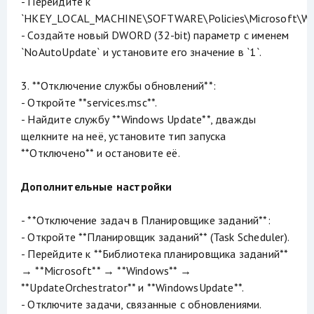
- Перейдите к
`HKEY_LOCAL_MACHINE\SOFTWARE\Policies\Microsoft\Wi
- Создайте новый DWORD (32-bit) параметр с именем
`NoAutoUpdate` и установите его значение в `1`.
3. **Отключение службы обновлений**:
- Откройте **services.msc**.
- Найдите службу **Windows Update**, дважды
щелкните на неё, установите тип запуска
**Отключено** и остановите её.
Дополнительные настройки
- **Отключение задач в Планировщике заданий**:
- Откройте **Планировщик заданий** (Task Scheduler).
- Перейдите к **Библиотека планировщика заданий**
→ **Microsoft** → **Windows** →
**UpdateOrchestrator** и **WindowsUpdate**.
- Отключите задачи, связанные с обновлениями.