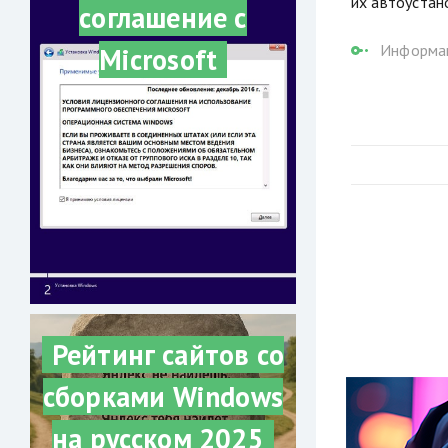
их автоустан
соглашение с
Информац
Microsoft
Рейтинг сайтов со
сборками Windows
на русском 2025