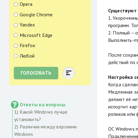
Opera
Существуют 
Google Chrome
1. Укороченн
Yandex
программ. То
2. Полный – 
Microsoft Edge
Выполнить-ms
Firefox
После сохран
Любой
действий по 
ГОЛОСОВАТЬ
Настройка с
Когда сделан
Медленная за
делают её не
Ответы на вопросы
испортит кар
1) Какой Windows лучше
роликов или 
установить?
2) Различия между версиями
ОС Windows п
Windows
Подключения.