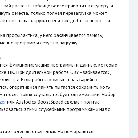
нький расчет в таблице вовсе приводит к ступору, и
инуть с места, только полная перезагрузка может
ает не спеша загружаться и так до бесконечности.
на профилактика, у него заканчивается память,
менно программы лезут на загрузку.
а.
ятся функционирующие программы и данные, которые
ске ПК. При длительной работе ОЗУ «забивается»,
дляется. Если работа компьютера аварийно
ется, оперативная память пытается сохранить хоть
ма после таких случаев требует оптимизации. Набор
zer
или Auslogics BoostSpeed сделает полную
ользоваться этими служебными программками надо
отает один жесткий диск. На нем хранятся