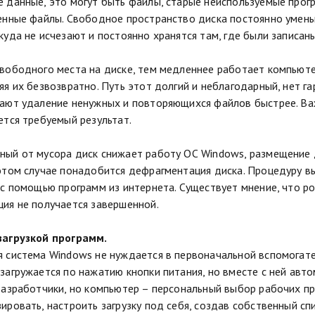
 данные, это могут быть файлы, старые неиспользуемые прог
енные файлы. Свободное пространство диска постоянно уменьш
куда не исчезают и постоянно хранятся там, где были записаны
вободного места на диске, тем медленнее работает компьюте
яя их безвозвратно. Путь этот долгий и неблагодарный, нет г
ают удаление ненужных и повторяющихся файлов быстрее. Важ
ется требуемый результат.
ый от мусора диск снижает работу ОС Windows, размещение 
этом случае понадобится дефрагментация диска. Процедуру 
 с помощью программ из интернета. Существует мнение, что р
ия не получается завершенной.
загрузкой программ.
 система Windows не нуждается в первоначальной вспомогател
загружается по нажатию кнопки питания, но вместе с ней авто
разработчики, но компьютер – персональный выбор рабочих п
ировать, настроить загрузку под себя, создав собственный сп