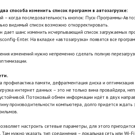
два способа изменить список программ в автозагрузке:
ый – когда последовательность кнопок: Пуск-Программы-Автоз
лько видимый список возможно откорректировать.
он дает шанс изменить исчерпывающий список загружаемых про
config-Enter. На вкладке «автозагрузка» появятся все програ
ения изменений нужно непременно сделать полную перезагруз
оптимизации.
ети.
а профилактика памяти, дефрагментация диска и оптимизация з
грузка интернет данных – это не только вина провайдера, не
устойчивой. Потоковый обмен информации идёт в двух направ
тину производительности компьютера, долго придется ждать з
фильмов.
озволяет настроить сетевые параметры, для этого пригодитс
 Там нужно указать тип соединения – локальная сеть или Wi-Fi