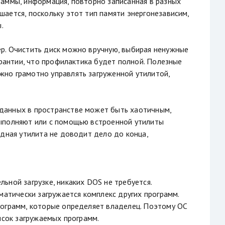
раммы, информация, повторно записанная в разных
ается, поскольку этот тип памяти энергонезависим,
.
р. Очистить диск можно вручную, выбирая ненужные
арантии, что профилактика будет полной. Полезные
но грамотно управлять загруженной утилитой,
данных в пространстве может быть хаотичным,
выполняют или с помощью встроенной утилиты
одная утилита не доводит дело до конца,
ьной загрузке, никаких DOS не требуется.
матически загружается комплекс других программ.
рограмм, которые определяет владелец. Поэтому ОС
исок загружаемых программ.