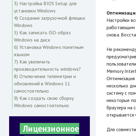
3) Настройка BIOS Setup для
установки Windows
Оптимизация
4) Создание загрузочной флешки
Настройки вс
Windows
работающим к
5) Как записать ISO-образ
снова. Восст
Windows на диск
6) Установка Windows понятным
Не рекоменду
языком
предусматрив
7) Как увеличить
пользователи
производительность windows?
Memory Inter
8) Отключения телеметрии и
Оптимизация 
обновлений в Windows 11
несколько дн
самостоятельно
систему с по
9) Как создать свою сборку
некоторые по
Windows самостоятельно
браузера на 
открывается 
Лицензионное
Для совмести