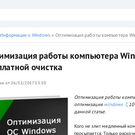
Информация о Windows
» Оптимизация работы компьютера Win
имизация работы компьютера Wind
платной очистка
ми от
26/12/2017 13:30
Оптимизация работы компью
оптимизация
windows 7
, 1
данной статье.
Кого не злит медленный ком
просыпается. Только раскоч