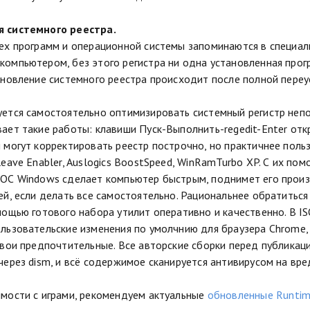
 системного реестра.
ех программ и операционной системы запоминаются в специаль
омпьютером, без этого регистра ни одна установленная прог
ановление системного реестра происходит после полной переу
ется самостоятельно оптимизировать системный регистр неп
ает такие работы: клавиши Пуск-Выполнить-regedit-Enter отк
 могут корректировать реестр построчно, но практичнее поль
leave Enabler, Auslogics BoostSpeed, WinRamTurbo XP. С их п
ОС Windows сделает компьютер быстрым, поднимет его произ
ей, если делать все самостоятельно. Рациональнее обратитьс
мощью готового набора утилит оперативно и качественно. В I
льзовательские изменения по умолчнию для браузера Chrome
свои предпочтительные. Все авторские сборки перед публикаци
через dism, и всё содержимое сканируется антивирусом на вр
мости с играми, рекомендуем актуальные
обновленные Runtime