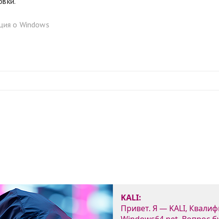
овки.
ия о Windows