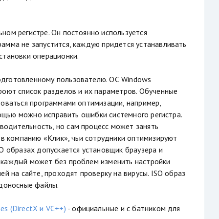
ном регистре. Он постоянно используется
рамма не запустится, каждую придется устанавливать
становки операционки.
одготовленному пользователю. ОС Windows
роют список разделов и их параметров. Обученные
зоваться программами оптимизации, например,
омощью можно исправить ошибки системного регистра.
водительность, но сам процесс может занять
я в компанию «Клик», чьи сотрудники оптимизируют
SO образах допускается установщик браузера и
, каждый может без проблем изменить настройки
ей на сайте, проходят проверку на вирусы. ISO образ
едоносные файлы.
s (DirectX и VC++)
- официальные и с батником для