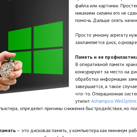
файла или картинки. Просте
никакими силами его не сдв
помочь. Дальше опять начин
Просто умному агрегату нуж
захламляется диск, одновре
Память и ее профилактик
В оперативной памяти хран
конкурируют за место на ди
обработка информации заме
завершается, а такое случа
что-то. Операционная систе
утилит
Ashampoo WinOptimi
пьютера, определит причины снижения быстродействия, но п
память
– это дисковая память, у компьютера как минимум раб