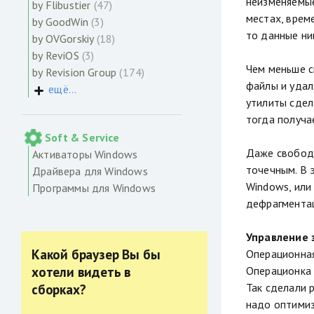
неизменяемые
by Flibustier
(47)
местах, врем
by GoodWin
(3)
то данные ни
by OVGorskiy
(18)
by ReviOS
(3)
Чем меньше с
by Revision Group
(174)
файлы и удал
ещё...
утилиты сдел
тогда получа
Soft & Service
Даже свободн
Активаторы Windows
точечным. В 
Драйвера для Windows
Windows, или
Программы для Windows
дефрагментац
Управление 
Какой браузер Вы бы
Операционная
хотели видеть в
Операционка 
Так сделали 
сборках?
надо оптимиз