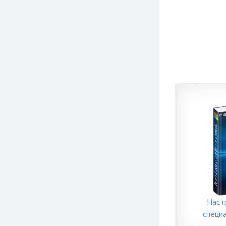
Наст
специ