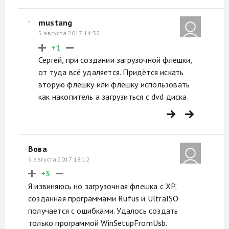
mustang
5 августа 2017 14:32
+1
Сергей, при создании загрузочной флешки,
от туда всё удаляется. Придётся искать
вторую флешку или флешку использовать
как накопитель а загрузиться с dvd диска.
Вова
5 августа 2017 18:12
+3
Я извиняюсь но загрузочная флешка с XP,
созданная программами Rufus и UltraISO
получается с ошибками. Удалось создать
только программой WinSetupFromUsb.