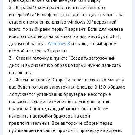
предварительно вставленную в USB дырку.
2
- В графе "Схема раздела и тип системного
интерфейса" Если флешка создаётся для компьютера
старого поколения, для iso windows XP вероятней
всего, то выбираем первый вариант. Если для железа
нового поколения на компьютер или наутбук с UEFI,
для iso образов с
Windows 8
и выше, то выбираем
второй или третий вариант.
3
- Ставим галочку в пункте "Создать загрузочный
диск" и выбирает iso образ который нужно записать
на флешку.
4
- Жмём на кнопку [Старт] и через несколько минут у
вас будет готовая загрузочная флешка. В ISO образах
допускается установщик браузера и некоторые
пользовательские изменения по умолчнию для
браузера Chrome, каждый может без проблем
изменить настройки браузера на свои
предпочтительные. Все авторские сборки перед
публикацией на сайте, проходят проверку на вирусы.