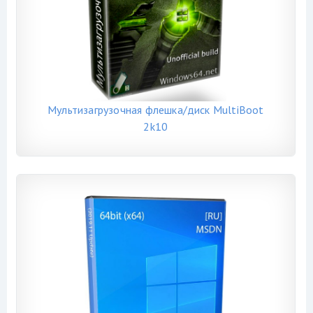
Мультизагрузочная флешка/диск MultiBoot
2k10