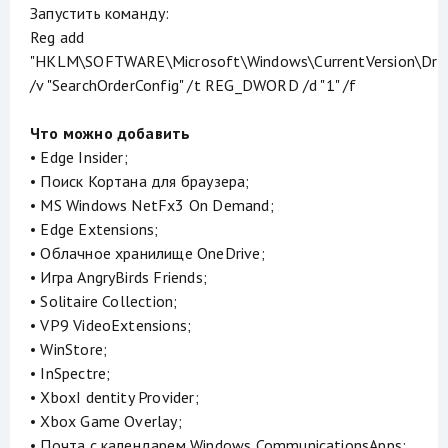
Запустить команду:
Reg add
"HKLM\SOFTWARE\Microsoft\Windows\CurrentVersion\Drive
/v "SearchOrderConfig" /t REG_DWORD /d "1" /f
Что можно добавить
• Edge Insider;
• Поиск Кортана для браузера;
• MS Windows NetFx3 On Demand;
• Edge Extensions;
• Облачное хранилище OneDrive;
• Игра AngryBirds Friends;
• Solitaire Collection;
• VP9 VideoExtensions;
• WinStore;
• InSpectre;
• XboxI dentity Provider;
• Xbox Game Overlay;
• Почта с календарем Windows CommunicationsApps;