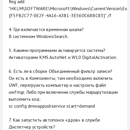
Reg add
"HKLM\SOFTWARE\Microsoft\Windows\CurrentVersion\Expl
{F5FB2C77-0E2F-4A16-A381-3E560C68BC83}" /f
4. Где включается временная шкала?
В системном WindowsSearch.
5. Какими программами активируется система?
Активаторами KMS AutoNet и W10 DigitalActivation.
6. Есть ли в сборке Объединенный фильтр записи?
Он есть в Компоненты, там необходимо включить
UWF, перегрузить компьютер и настроить файл
uwfmgr. Либо при включении службы маршрутизации
выполнить код:
sc config dmwappushservice start=demand
7. Как запустить автопоиск «дров» в службе
Диспетчер устройств?