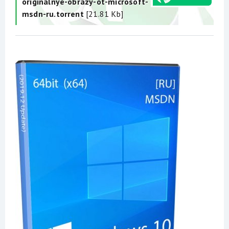
originalnye-obrazy-ot-microsoft-
msdn-ru.torrent
[21.81 Kb]