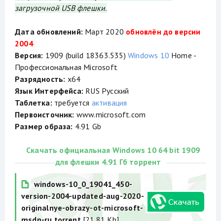
загрузочной USB флешки.
Дата обновлений:
Март 2020
обновлён до версии
2004
Версия:
1909 (build 18363.535)
Windows 10
Home -
Профессиональная Microsoft
Разрядность:
x64
Язык Интерфейса:
RUS Русский
Таблетка:
требуется
активация
Первоисточник:
www.microsoft.com
Размер образа:
4.91 Gb
Скачать официальная Windows 10 64 bit 1909
для флешки 4.91 Гб торрент
windows-10_0_19041_450-
version-2004-updated-aug-2020-
originalnye-obrazy-ot-microsoft-
msdn-ru.torrent
[21.81 Kb]