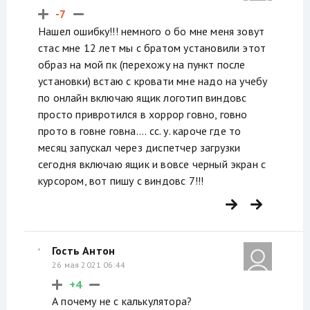
-7
Нашел ошибку!!! немного о бо мне меня зовут
стас мне 12 лет мы с братом установили этот
образ на мой пк (перехожу на пункт после
установки) встаю с кровати мне надо на учебу
по онлайн включаю ящик логотип виндовс
просто привротился в хоррор говно, говно
прото в говне говна.... сс. у. кароче где то
месяц запускал через диспетчер загрузки
сегодня включаю ящик и вовсе черный экран с
курсором, вот пишу с виндовс 7!!!
Гость Антон
26 мая 2021 06:44
+4
А почему не с калькулятора?