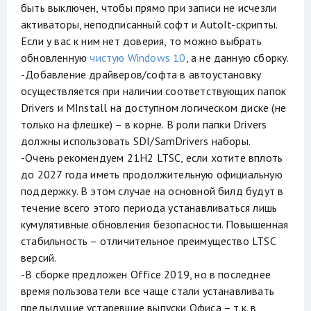
быть выключен, чтобы прямо при записи не исчезли
активаторы, неподписанный софт и AutoIt-скрипты.
Если у вас к ним нет доверия, то можно выбрать
обновленную
чистую Windows 10
, а не данную сборку.
-Добавление драйверов/софта в автоустановку
осуществляется при наличии соответствующих папок
Drivers и MInstall на доступном логическом диске (не
только на флешке) – в корне. В роли папки Drivers
должны использовать SDI/SamDrivers наборы.
-Очень рекомендуем 21H2 LTSC, если хотите вплоть
до 2027 года иметь продолжительную официальную
поддержку. В этом случае на основной билд будут в
течение всего этого периода устанавливаться лишь
кумулятивные обновления безопасности. Повышенная
стабильность – отличительное преимущество LTSC
версий.
-В сборке предложен Office 2019, но в последнее
время пользователи все чаще стали устанавливать
предыдущие устаревшие выпуски Офиса – т.к. в