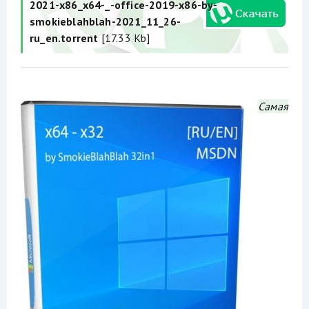
2021-x86_x64-_-office-2019-x86-by-
smokieblahblah-2021_11_26-
ru_en.torrent
[17.33 Kb]
Самая