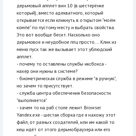
дерьмовый апплет вин 10 (в шестерёнке
который), вместо адекватного, который
открывается если кликнуть в открытом "моём
компе" по пустому месту и выбрать свойства.
Это вот вообще бесит. Насколько оно
дерьмовое и неудобное ппц просто.... Клик из
меню пуск так же вызывает этот ублюдский
апплет.
- почему то оставлены службы иксбокса -
нахер они нужны в системе?
- биометрическая служба в режиме "в ручную",
но зачем то присутствует.
- служба центра обеспечения безопасности
"выполняется"
- зачем то на раб столе лежит Browser
Yandex.exe - шестая сборка где я нахожу этот
файл, от разных создателей, или им какой то
кеш идёт от этого дерьмобраузера или его