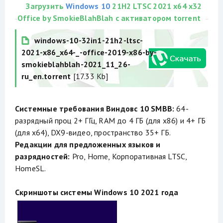
Загрузить
Windows 10
21H2 LTSC 2021 x64 x32
Office by SmokieBlahBlah с активатором torrent
windows-10-32in1-21h2-ltsc-
2021-x86_x64-_-office-2019-x86-by-
smokieblahblah-2021_11_26-
ru_en.torrent
[17.33 Kb]
Системные требования Виндовс 10 SMBB:
64-
разрядный проц 2+ ГГц, RAM до 4 ГБ (для х86) и 4+ ГБ
(для х64), DX9-видео, пространство 35+ ГБ.
Редакции для предложенных языков и
разрядностей:
Pro, Home, Корпоративная LTSC,
HomeSL.
Скриншоты системы Windows 10 2021 года