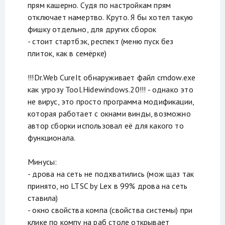
прям кашерно. Судя по настройкам прям
отключает намертво. Круто. Я бы хотел такую
фишку отдельно, для других сборок
- стоит стартбэк, респект (меню пуск без
плиток, как в семёрке)
!!!Dr.Web CureIt обнаруживает файл cmdow.exe
как угрозу Tool.Hidewindows.20!!! - однако это
не вирус, это просто программа модификации,
которая работает с окнами винды, возможно
автор сборки использовал её для какого то
функционала.
Минусы:
- дрова на сеть не подхватились (мож щаз так
принято, но LTSC by Lex в 99% дрова на сеть
ставила)
- окно свойства компа (свойства системы) при
клике по компу на раб столе открывает