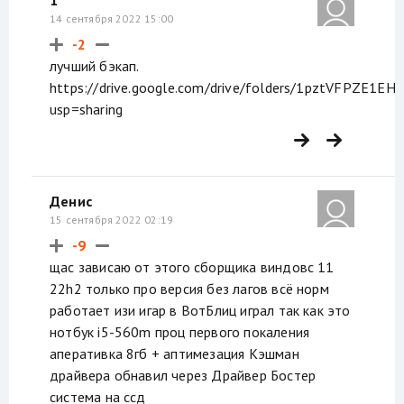
1
14 сентября 2022 15:00
-2
лучший бэкап.
https://drive.google.com/drive/folders/1pztVFPZE1
usp=sharing
Денис
15 сентября 2022 02:19
-9
щас зависаю от этого сборщика виндовс 11
22h2 только про версия без лагов всё норм
работает изи игар в ВотБлиц играл так как это
нотбук i5-560m проц первого покаления
аперативка 8гб + аптимезация Кэшман
драйвера обнавил через Драйвер Бостер
система на ссд