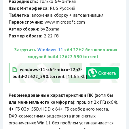
Разрядность:
только 64-битная
Язык Интерфейса:
RUS Русский
Таблетка:
вложена в сборку + автоактивация
Первоисточник:
www.microsoft.com
Автор сборки:
by Zosma
Размер образа:
2,22 Гб
Загрузить
Windows 11
x64 22H2 без шпионских
модулей build 22622.590 torrent
windows-11-x64-micro-22h2-
build-22622_590.torrent
[11.63 Kb]
Рекомендованные характеристики ПК (хотя бы
для минимального комфорта):
проц от 2х ГГц (х64),
4+ ГБ ОЗУ, SSD/HDD с 64+ ГБ свободного места,
DX9-совместимая видеокарта (при снятых
ограничениях Win 11 без проблем устанавливается