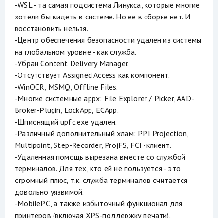
-WSL - та самая подсистема Линукса, которые многие
хотели бы видеть в системе. Но ее в сборке нет. И
восстановить нельзя.
-Центр обеспечения безопасности удален из системы
на глобальном уровне - как служба.
-Убран Content Delivery Manager.
-Отсутствует Assigned Access как компонент.
-WinOCR, MSMQ, Offline Files.
-Многие системные appx: File Explorer / Picker, AAD-
Broker-Plugin, LockApp, ECApp.
-Шпионящий upfc.exe удален.
-Различный дополнительный хлам: PPI Projection,
Multipoint, Step-Recorder, ProjFS, FCI -клиент.
-Удаленная помощь вырезана вместе со службой
терминалов. Для тех, кто ей не пользуется - это
огромный плюс, т.к. служба терминалов считается
довольно уязвимой.
-MobilePC, а также избыточный функционал для
принтеров (включая XPS-поддержку печати).