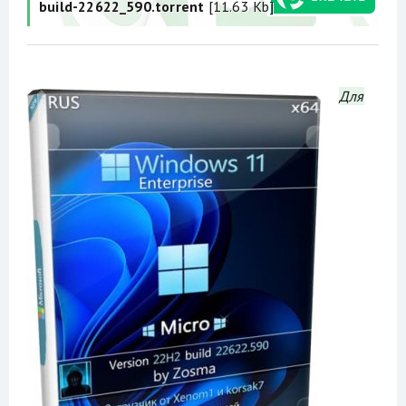
build-22622_590.torrent
[11.63 Kb]
Для