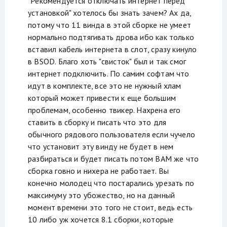
"Рекомендуется отключать интернет перед
установкой" хотелось бы знать зачем? Ах да,
потому что 11 винда в этой сборке не умеет
нормально подтягивать дрова ибо как только
вставил кабель интернета в слот, сразу кинуло
в BSOD. Благо хоть "свисток" был и так смог
интернет подключить. По самим софтам что
идут в комплекте, все это не нужный хлам
который может привести к еще большим
проблемам, особенно твикер. Нахрена его
ставить в сборку и писать что это для
обычного рядового пользователя если чучело
что установит эту винду не будет в нем
разбираться и будет писать потом ВАМ же что
сборка говно и нихера не работает. Вы
конечно молодец что постарались урезать по
максимуму это убожество, но на данный
момент времени это того не стоит, ведь есть
10 либо уж хочется 8.1 сборки, которые