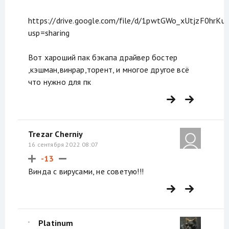
https://drive.google.com/file/d/1pwtGWo_xUtjzF0hr
usp=sharing
Вот хароший пак бэкапа драйвер бостер
,кэшман,винрар,торент, и многое другое всё
что нужно для пк
Trezar Cherniy
16 сентября 2022 08:07
-13
Винда с вирусами, не советую!!!
Platinum