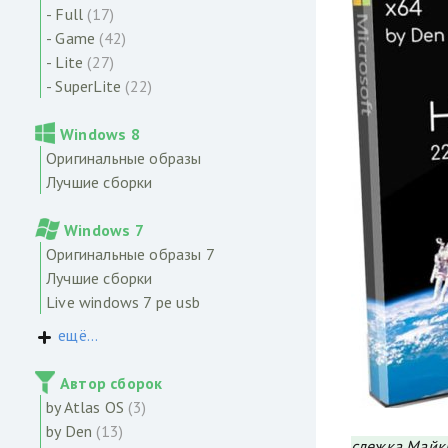
- Full
(17)
- Game
(42)
- Lite
(27)
- SuperLite
(22)
Windows 8
Оригинальные образы
Лучшие сборки
Windows 7
Оригинальные образы 7
Лучшие сборки
Live windows 7 pe usb
ещё...
Автор сборок
by Atlas OS
(3)
by Den
(13)
слежка Майкр