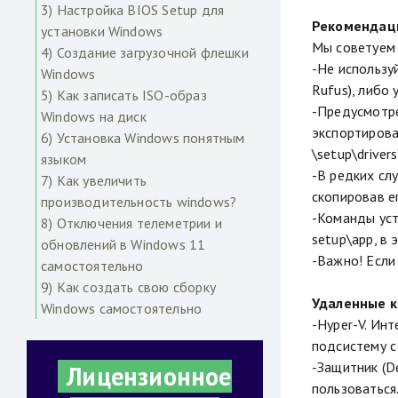
3) Настройка BIOS Setup для
Рекомендаци
установки Windows
Мы советуем 
4) Создание загрузочной флешки
-Не использу
Windows
Rufus), либо
5) Как записать ISO-образ
-Предусмотре
Windows на диск
экспортирован
6) Установка Windows понятным
\setup\drive
языком
-В редких сл
7) Как увеличить
скопировав ег
производительность windows?
-Команды уст
8) Отключения телеметрии и
setup\app, в
обновлений в Windows 11
-Важно! Если 
самостоятельно
9) Как создать свою сборку
Удаленные к
Windows самостоятельно
-Hyper-V. Ин
подсистему с
-Защитник (D
Лицензионное
пользоваться