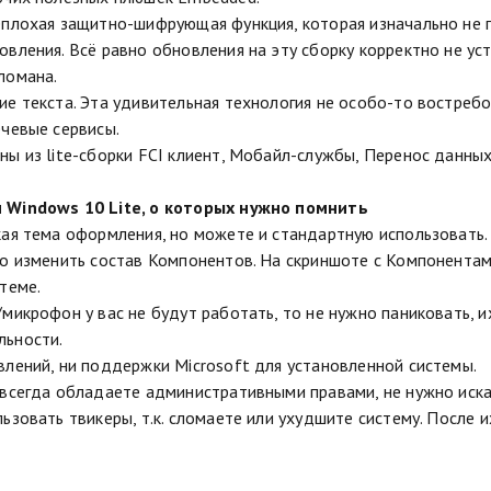
еплохая защитно-шифрующая функция, которая изначально не 
овления. Всё равно обновления на эту сборку корректно не ус
ломана.
ие текста. Эта удивительная технология не особо-то востребо
ечевые сервисы.
ны из lite-сборки FCI клиент, Мобайл-службы, Перенос данных
 Windows 10 Lite, о которых нужно помнить
кая тема оформления, но можете и стандартную использовать.
то изменить состав Компонентов. На скриншоте с Компонентами
теме.
/микрофон у вас не будут работать, то не нужно паниковать, 
льности.
влений, ни поддержки Microsoft для установленной системы.
 всегда обладаете административными правами, не нужно иска
льзовать твикеры, т.к. сломаете или ухудшите систему. После