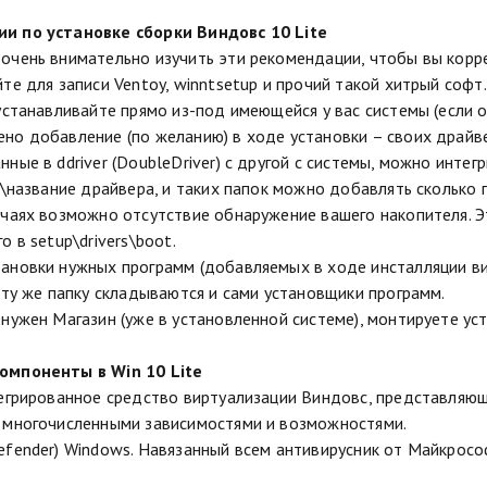
и по установке сборки Виндовс 10 Lite
очень внимательно изучить эти рекомендации, чтобы вы корре
йте для записи Ventoy, winntsetup и прочий такой хитрый софт
 устанавливайте прямо из-под имеющейся у вас системы (если о
но добавление (по желанию) в ходе установки – своих драйве
ные в ddriver (DoubleDriver) с другой с системы, можно интег
rs\название драйвера, и таких папок можно добавлять сколько 
учаях возможно отсутствие обнаружение вашего накопителя. Э
о в setup\drivers\boot.
ановки нужных программ (добавляемых в ходе инсталляции винды
 эту же папку складываются и сами установщики программ.
нужен Магазин (уже в установленной системе), монтируете уста
омпоненты в Win 10 Lite
тегрированное средство виртуализации Виндовс, представля
 многочисленными зависимостями и возможностями.
efender) Windows. Навязанный всем антивирусник от Майкрософ
.