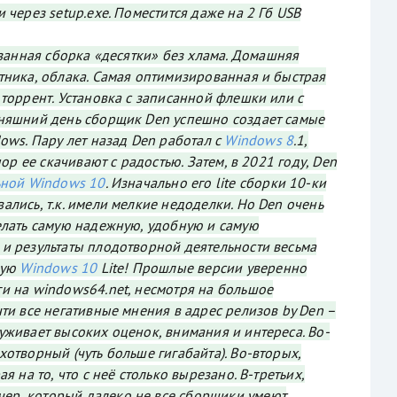
 через setup.exe. Поместится даже на 2 Гб USB
резанная сборка «десятки» без хлама. Домашняя
тника, облака. Самая оптимизированная и быстрая
 торрент. Установка с записанной флешки или с
дняшний день сборщик Den успешно создает самые
ows. Пару лет назад Den работал с
Windows 8
.1,
пор ее скачивают с радостью. Затем, в 2021 году, Den
ьной Windows 10
. Изначально его lite сборки 10-ки
ались, т.к. имели мелкие недоделки. Но Den очень
елать самую надежную, удобную и самую
и результаты плодотворной деятельности весьма
вую
Windows 10
Lite! Прошлые версии уверенно
и на windows64.net, несмотря на большое
чти все негативные мнения в адрес релизов by Den –
уживает высоких оценок, внимания и интереса. Во-
отворный (чуть больше гигабайта). Во-вторых,
я на то, что с неё столько вырезано. В-третьих,
чер, который далеко не все сборщики умеют