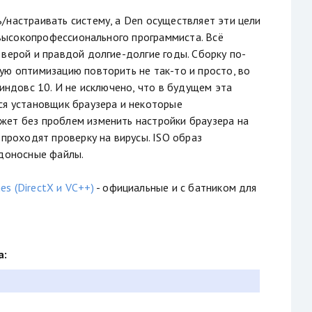
/настраивать систему, а Den осуществляет эти цели
т высокопрофессионального программиста. Всё
 верой и правдой долгие-долгие годы. Сборку по-
ую оптимизацию повторить не так-то и просто, во
индовс 10. И не исключено, что в будущем эта
ся установщик браузера и некоторые
жет без проблем изменить настройки браузера на
 проходят проверку на вирусы. ISO образ
едоносные файлы.
s (DirectX и VC++)
- официальные и с батником для
а: