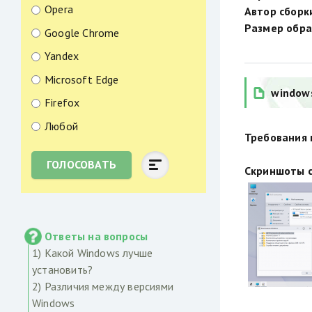
Opera
Автор сборк
Размер обра
Google Chrome
Yandex
Microsoft Edge
windows
Firefox
Любой
Требования 
ГОЛОСОВАТЬ
Скриншоты с
Ответы на вопросы
1) Какой Windows лучше
установить?
2) Различия между версиями
Windows