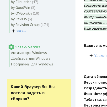
by Flibustier
(47)
создавать дл
by GoodWin
(3)
соответствую
by OVGorskiy
(18)
выигрышными 
by ReviOS
(3)
потрачено оч
by Revision Group
(174)
благодарным 
ещё...
Важное изме
Soft & Service
Активаторы Windows
Удален
Драйвера для Windows
Программы для Windows
Дата обновл
Версия:
супе
Какой браузер Вы бы
Разрядность
хотели видеть в
Язык Интерф
сборках?
Таблетка:
са
Первоисточн