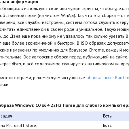
ьная информация
сборщиков используют свои или чужие скрипты, чтобы урезать
обственной проги (на чистом WinApi). Так что эта сборка – о
верено, все службы настроены, система готова служить юзеру
считать единственной в своем роде и уникальное. Такую мощн
е, до Дэна еще пока никому не удавалось так сильно урезать В
т еще более экономичной и быстрой. В ISO образах допускает
ские изменения по умолчнию для браузера Chrome, каждый мо
тительные. Все авторские сборки перед публикацией на сайте,
через dism, и всё содержимое сканируется антивирусом на вр
мости с играми, рекомендуем актуальные
обновленные Runtime
овки.
браза Windows 10 x64 22H2 Home для слабого компьютер
 задач:
Есть
на Microsoft Store:
Есть