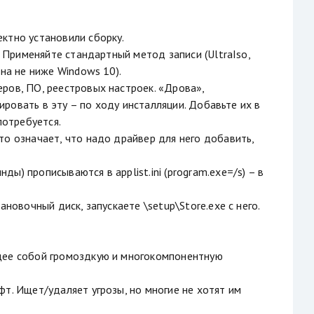
ктно установили сборку.
. Применяйте стандартный метод записи (UltraIso,
на не ниже Windows 10).
ров, ПО, реестровых настроек. «Дрова»,
рировать в эту – по ходу инсталляции. Добавьте их в
потребуется.
то означает, что надо драйвер для него добавить,
) прописываются в applist.ini (program.exe=/s) – в
новочный диск, запускаете \setup\Store.exe с него.
ющее собой громоздкую и многокомпонентную
т. Ищет/удаляет угрозы, но многие не хотят им