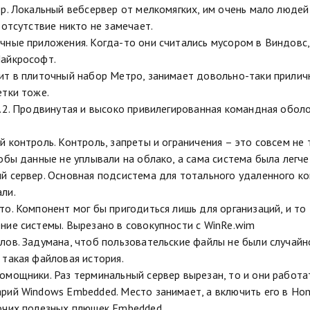
ер. Локальный вебсервер от мелкомягких, им очень мало людей
 отсутствие никто не замечает.
чные приложения. Когда-то они считались мусором в Виндовс, 
Майкрософт.
ит в плиточный набор Метро, занимает довольно-таки прилич
етки тоже.
v.2. Продвинутая и высоко привилегированная командная обол
 контроль. Контроль, запреты и ограничения – это совсем не т
тобы данные не уплывали на облако, а сама система была легч
й сервер. Основная подсистема для тотального удаленного ко
ли.
то. Компонент мог бы пригодиться лишь для организаций, и то 
ние системы. Вырезано в совокупности с WinRe.wim
лов. Задумана, чтоб пользовательские файлы не были случайн
 такая файловая история.
омощники. Раз терминальный сервер вырезан, то и они работат
рий Windows Embedded. Место занимает, а включить его в Hom
очих полезных плюшек Embedded.