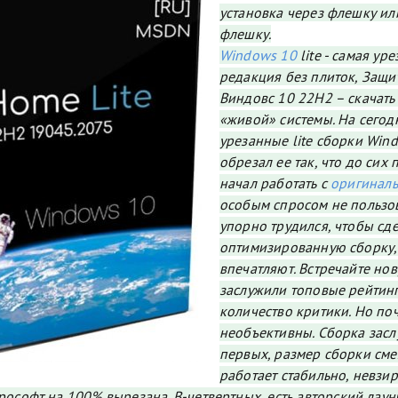
установка через флешку или
флешку.
Windows 10
lite - самая у
редакция без плиток, Защи
Виндовс 10 22H2 – скачать
«живой» системы. На сего
урезанные lite сборки Wind
обрезал ее так, что до сих 
начал работать с
оригинал
особым спросом не пользов
упорно трудился, чтобы сд
оптимизированную сборку, 
впечатляют. Встречайте но
заслужили топовые рейтинг
количество критики. Но по
необъективны. Сборка засл
первых, размер сборки смех
работает стабильно, невзира
ософт на 100% вырезана. В-четвертных, есть авторский лаун