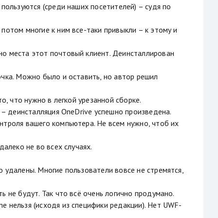
 пользуются (среди наших посетителей) – судя по
потом многие к ним все-таки привыкли – к этому и
но места этот почтовый клиент. Деинсталлирован
очка. Можно было и оставить, но автор решил
о, что нужно в легкой урезанной сборке.
е – деинсталляция OneDrive успешно произведена.
нтроля вашего компьютера. Не всем нужно, чтоб их
далеко не во всех случаях.
о удалены. Многие пользователи вовсе не стремятся,
ь не будут. Так что всё очень логично продумано.
e нельзя (исходя из специфики редакции). Нет UWF-