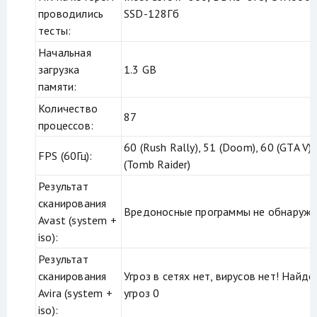
проводились
SSD-128Гб
тесты:
Начальная
загрузка
1.3 GB
памяти:
Количество
87
процессов:
60 (Rush Rally), 51 (Doom), 60 (GTA V),
FPS (60Гц):
(Tomb Raider)
Результат
сканирования
Вредоносные программы не обнаруже
Avast (system +
iso):
Результат
сканирования
Угроз в сетях нет, вирусов нет! Найде
Avira (system +
угроз 0
iso):