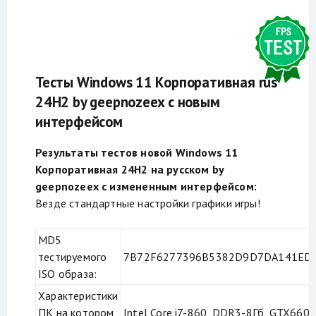
Тесты Windows 11 Корпоративная rus
24H2 by geepnozeex с новым
интерфейсом
Результаты тестов новой Windows 11
Корпоративная 24H2 на русском by
geepnozeex с измененным интерфейсом:
Везде стандартные настройки графики игры!
MD5
тестируемого
7B72F6277396B5382D9D7DA141ED
ISO образа:
Характеристики
ПК на котором
Intel Core i7-860, DDR3-8Гб, GTX660-