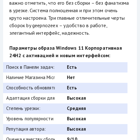
важно отметить, что его без сборки – без фанатизма
в урезке. Система полноценная и при этом очень
круто настроена. Три главные отличительные черты
сборок by geepnozeex – удобство в работе,
элегантный интерфейс, надежность.
Параметры образа Windows 11 Корпоративная
24H2 с активацией и новым интерфейсом:
Поиск в Панели задач:
Есть
Наличие Магазина Microsoft Store:
Нет
Способность обновляться (по Windows Update) :
Есть
Адаптация сборки для игр:
Высокая
Степень урезки:
Средняя
Уровень популярности по скачиваниям:
Высокая
Репутация автора:
Высокая
Оценка качеству сборки (от windows64.net):
9/10