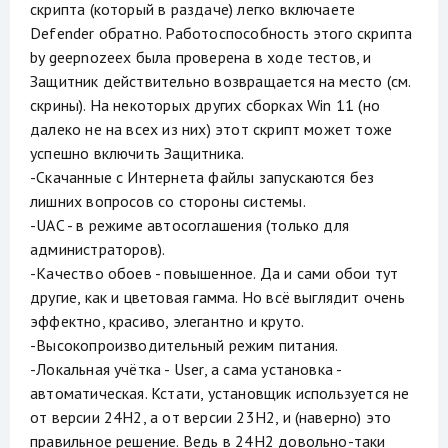
скрипта (который в раздаче) легко включаете
Defender обратно. Работоспособность этого скрипта
by geepnozeex была проверена в ходе тестов, и
Защитник действительно возвращается на место (см.
скрины). На некоторых других сборках Win 11 (но
далеко не на всех из них) этот скрипт может тоже
успешно включить Защитника.
-Скачанные с Интернета файлы запускаются без
лишних вопросов со стороны системы.
-UAC - в режиме автосоглашения (только для
администраторов).
-Качество обоев - повышенное. Да и сами обои тут
другие, как и цветовая гамма. Но всё выглядит очень
эффектно, красиво, элегантно и круто.
-Высокопроизводительный режим питания.
-Локальная учётка - User, а сама установка -
автоматическая. Кстати, установщик используется не
от версии 24H2, а от версии 23H2, и (наверно) это
правильное решение. Ведь в 24H2 довольно-таки