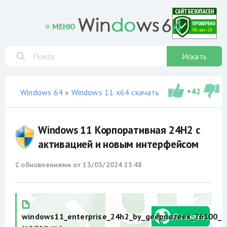
≡ МЕНЮ
Искать
+
42
Windows 64
»
Windows 11 x64 скачать торрент
»
не офи
Windows 11 Корпоративная 24H2 с
активацией и новым интерфейсом
С обновлениями от
13/05/2024 15:48
windows11_enterprise_24h2_by_geepnozeex_26100_26