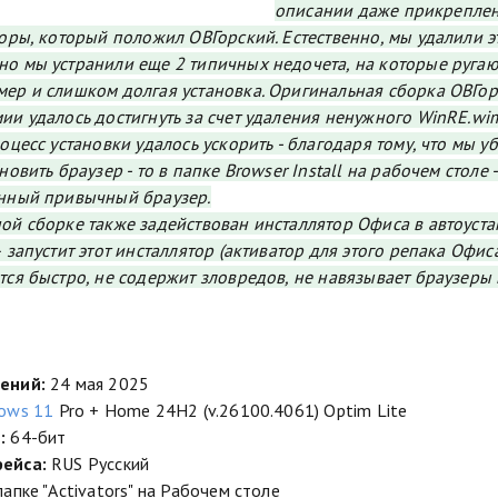
описании даже прикреплен
торы, который положил ОВГорский. Естественно, мы удалили э
о мы устранили еще 2 типичных недочета, на которые ругаю
ер и слишком долгая установка. Оригинальная сборка ОВГорск
ии удалось достигнуть за счет удаления ненужного WinRE.w
роцесс установки удалось ускорить - благодаря тому, что мы у
ановить браузер - то в папке Browser Install на рабочем стол
енный привычный браузер.
ой сборке также задействован инсталлятор Офиса в автоустан
– запустит этот инсталлятор (активатор для этого репака Офи
тся быстро, не содержит зловредов, не навязывает браузеры
ений:
24 мая 2025
ows 11
Pro + Home 24H2 (v.26100.4061) Optim Lite
:
64-бит
ейса:
RUS Русский
папке "Activators" на Рабочем столе