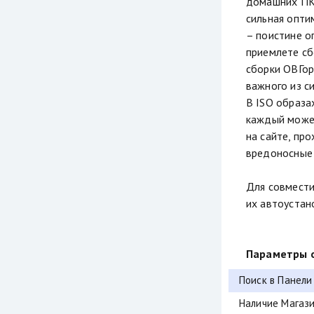
домашних ПК,
сильная опти
– поистине о
приемлете сб
сборки ОВГор
важного из с
В ISO образа
каждый может
на сайте, пр
вредоносные
Для совмести
их автоустан
Параметры о
Поиск в Панели
Наличие Магази