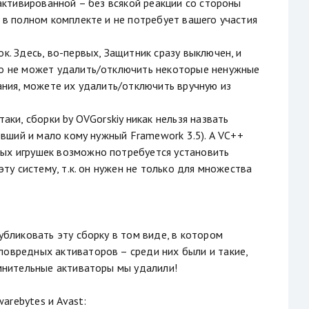
 активированной – без всякой реакции со стороны
я в полном комплекте и не потребует вашего участия
к. Здесь, во-первых, Защитник сразу выключен, и
ого не может удалить/отключить некоторые ненужные
дания, можете их удалить/отключить вручную из
аки, сборки by OVGorskiy никак нельзя назвать
ревший и мало кому нужный Framework 3.5). А VC++
рых игрушек возможно потребуется установить
эту систему, т.к. он нужен не только для множества
убликовать эту сборку в том виде, в котором
ловредных активаторов – среди них были и такие,
омнительные активаторы мы удалили!
arebytes и Avast: