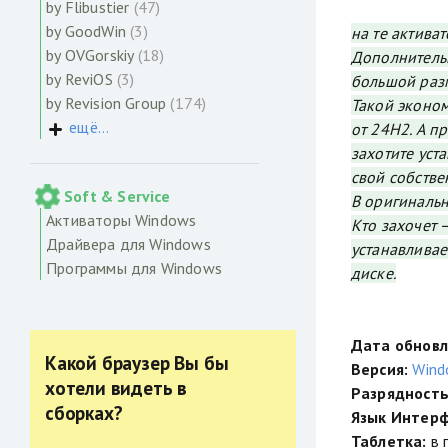
by Flibustier
(47)
by GoodWin
(3)
на те актива
by OVGorskiy
(18)
Дополнительн
by ReviOS
(3)
большой разм
by Revision Group
(174)
Такой эконом
ещё...
от 24H2. А п
захотите уст
свой собств
Soft & Service
В оригинальн
Активаторы Windows
Кто захочет 
Драйвера для Windows
устанавливае
Программы для Windows
диске.
Дата обновл
Какой браузер Вы бы
Версия:
Wind
хотели видеть в
Разрядность
сборках?
Язык Интерф
Таблетка:
в 