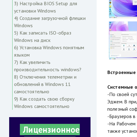
3) Настройка BIOS Setup для
установки Windows
4) Создание загрузочной флешки
Windows
5) Как записать ISO-образ
Windows на диск
6) Установка Windows понятным
языком
7) Как увеличить
производительность windows?
Встроенные 
8) Отключения телеметрии и
обновлений в Windows 11
Системные о
самостоятельно
-По своей су
9) Как создать свою сборку
Эджем. В при
Windows самостоятельно
полезный соф
-Браузеров в
-На Рабочем 
Лицензионное
также устано