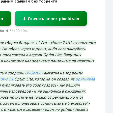
прямым ссылкам без торрента.
on
⬇ Скачать через pixeldrain
 build: 26100.4061
я сборка Виндовс 11 Pro + Home 24H2 от опытного
 iso образ через торрент, либо воспользуйтесь
 предложена в версии Optim Lite, Защитник
 и некоторые надоедливые плиточные приложения
итый сборщик
OVGorskiy
выкатил на торренты
dows 11
Optim Lite, которую он создал из
оригинала
м публиковать его сборку здесь - мы решили
аличие зловредов - и не ошиблись в ожиданиях.
ось почистить не только от рекламы, но и от
. Зачем использовать сомнительные "лекарства" -
 с открытым исходным кодом на github? Ниже в