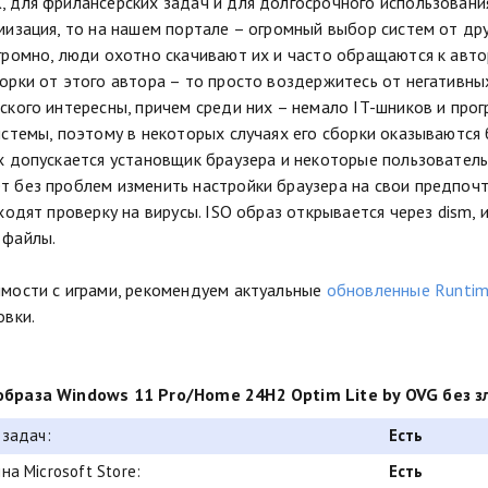
 для фрилансерских задач и для долгосрочного использовани
мизация, то на нашем портале – огромный выбор систем от др
громно, люди охотно скачивают их и часто обращаются к авт
орки от этого автора – то просто воздержитесь от негативных
ского интересны, причем среди них – немало IT-шников и прог
истемы, поэтому в некоторых случаях его сборки оказываются
х допускается установщик браузера и некоторые пользователь
 без проблем изменить настройки браузера на свои предпочт
оходят проверку на вирусы. ISO образ открывается через dism,
 файлы.
мости с играми, рекомендуем актуальные
обновленные Runtime
овки.
браза Windows 11 Pro/Home 24H2 Optim Lite by OVG без з
 задач:
Есть
на Microsoft Store:
Есть