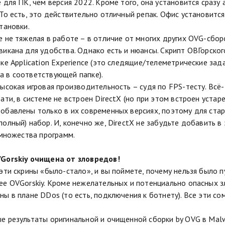
е для ПК, чем версия 2022. Кроме того, она установится сразу
 То есть, это действительно отличный репак. Офис установитс
тановки.
е не тяжелая в работе – в отличие от многих других OVG-сборо
викана для удобства. Однако есть и нюансы. Скрипт ОВГорск
пке Application Experience (это следящие/телеметрические за
 в соответствующей папке).
ысокая игровая производительность – судя по FPS-тесту. Всё-т
тати, в системе не встроен DirectX (но при этом встроен уста
обавлены только в их современных версиях, поэтому для ста
олный) набор. И, конечно же, DirectX не забудьте добавить в 
 множества программ.
VGorskiy очищена от зловредов!
 эти скрины «было-стало», и вы поймете, почему нельзя было п
ее OVGorskiy. Кроме нежелательных и потенциально опасных з
ны в плане DDos (то есть, подключения к ботнету). Все эти с
е результаты оригинальной и очищенной сборки by OVG в Malw