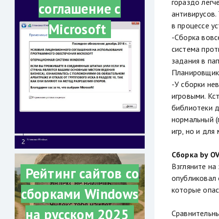
гораздо легч
соглашение с
антивирусов.
Microsoft
в процессе ус
-Сборка вовс
система прот
задания в па
Планировщика
-У сборки нев
игровыми. Кс
библиотеки д
нормальный (п
игр, но и для
Сборка by O
Взгляните на
Рейтинг сайтов со
опубликовал 
которые опас
сборками Windows
на русском 2025
Сравнительны