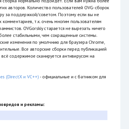
я сборка нормально подойдет. Если вам нужна более
угих авторов. Количество пользователей OVG-сборок
ору за поддержкой/советом. Поэтому если вы не
 комментариев, т.к. очень многим пользователям
раммистов. OVGorskiy старается не вырезать ничего
 более стабильными, чем сокращенные системы.
ские изменения по умолчнию для браузера Chrome,
ительные. Все авторские сборки перед публикацией
 и всё содержимое сканируется антивирусом на
s (DirectX и VC++)
- официальные и с батником для
ловредов и рекламы: