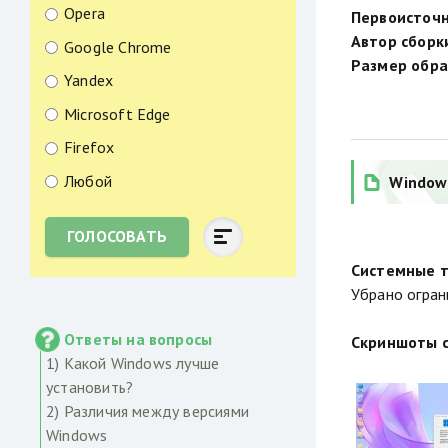
Opera
Первоисточн
Автор сборк
Google Chrome
Размер обра
Yandex
Microsoft Edge
Firefox
Любой
Windows
ГОЛОСОВАТЬ
Системные т
Убрано огран
Ответы на вопросы
Скриншоты с
1) Какой Windows лучше
установить?
2) Различия между версиями
Windows