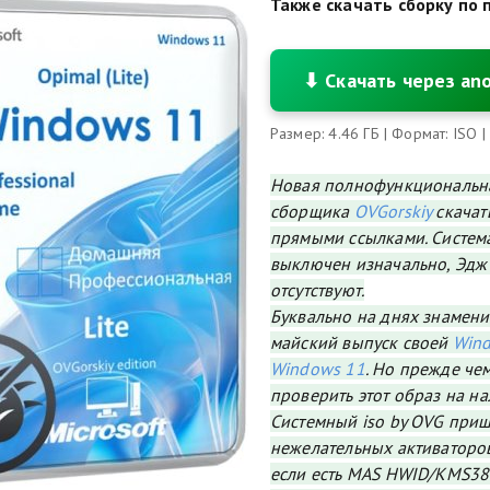
Также скачать сборку по 
⬇ Скачать через an
Размер: 4.46 ГБ | Формат: ISO |
Новая полнофункциональна
сборщика
OVGorskiy
скачать
прямыми ссылками. Система
выключен изначально, Эдж
отсутствуют.
Буквально на днях знамен
майский выпуск своей
Win
Windows 11
. Но прежде че
проверить этот образ на н
Системный iso by OVG пришл
нежелательных активаторов
если есть MAS HWID/KMS38