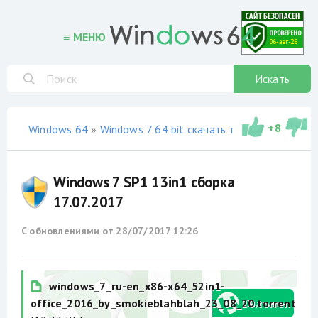
≡ МЕНЮ
Искать
+
8
Windows 64
»
Windows 7 64 bit скачать торрент
»
сборки
Windows 7 SP1 13in1 сборка
17.07.2017
С обновлениями от
28/07/2017 12:26
windows_7_ru-en_x86-x64_52in1-
office_2016_by_smokieblahblah_23_08_20.torrent