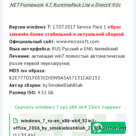
.NET Framework 4.7, RuntimePack Lite и DirectX 9.0c
Версия windows 7:
17.07.2017 Service Pack 1
образ
заменён более стабильной и актуальной сборкой
Официальный сайт:
www.microsoft.com
Язык интерфейса:
RUS Русский и ENG Английский
Лечение:
активация win7 полностью автоматическая
(после первой перезагрузки)
MD5 iso образа:
82E777D1F053ED0999A5A57131CAD232
Автор сборки:
by SmokieBlahBlah
Размер ISO:
4.52 Gb
Скачать windows 7 sp1 x86 x64 13in1 торрент
windows_7_ru-en_x86-x64_52in1-
office_2016_by_smokieblahblah_23_08_20.torrent
[12.33 Kb]