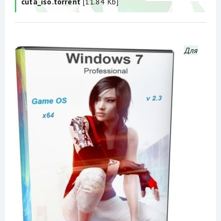
cuta_iso.torrent
[11.84 Kb]
Для