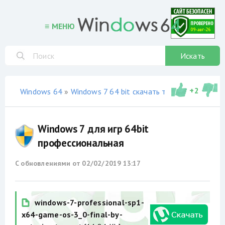
≡ МЕНЮ
Искать
+
2
Windows 64
»
Windows 7 64 bit скачать торрент
»
сборки
Windows 7 для игр 64bit
профессиональная
С обновлениями от
02/02/2019 13:17
windows-7-professional-sp1-
x64-game-os-3_0-final-by-