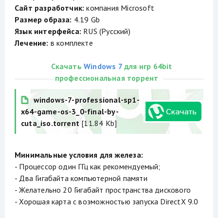
Сайт разработчик:
компания Microsoft
Размер образа:
4.19 Gb
Язык интерфейса:
RUS (Русский)
Лечение:
в комплекте
Cкачать
Windows 7
для игр 64bit
профессиональная торрент
windows-7-professional-sp1-
x64-game-os-3_0-final-by-
cuta_iso.torrent
[11.84 Kb]
Минимальные условия для железа:
- Процессор один ГГц как рекомендуемый;
- Два Гигабайта компьютерной памяти
- Желательно 20 Гигабайт пространства дискового
- Хорошая карта с возможностью запуска DirectX 9.0