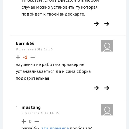
Hirocostle, стоит DirectX 9.0 в любом
случае можно установить ту которая
подойдёт к твоей видеокарте.
barni666
8 февраля 2019 12:55
-1
наушники не работаю драйвер не
устанавливваеться да и сама сборка
подозрительная
mustang
8 февраля 2019 14:06
0
barni666,
эти драйвера
пробовал?