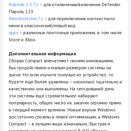
Rubilnik-2.3.7z
– для отключения/включения Defender.
Пароль 123.
MenuSwitcher.7z
– для переключения контекстного
меню в классический/новый вид.
appx
– различные плиточные приложения, в том числе
Store и Xbox.
Дополнительная информация
Сборки Compact впечатляют своими инновациями,
быстродействием и малым размером системы на
диске. Но если изучите получше их устройство, то
будете еще более удивлены – насколько тщательно и
качественно они выполнены. На сегодняшний день
эти системы еще стремительнее набирают
популярность, общее число их закачек огромно прямо
в текущий момент времени. Новые версии Windows
достаточно сложны в плане оптимизации, а Windows
Compact – в лучшем виде изначально, быстрая и
максимально надежная система! В ISO образах