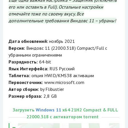
Еще одна важная настройка – Защитник (отключить
его или оставить в Full). Остальные настройки
отмечайте тоже по своему вкусу. Все
дополнительные требования Виндовс 11 – убраны!
Дата обновлений:
ноябрь 2021
Версия:
Виндовс 11 (22000.318) Compact/Full с
убранными ограничениями
Разрядность:
64-bit
Язык Интерфейса:
RUS Русский
Таблетка:
опция HWID/KMS38 активации
Первоисточник:
www.microsoft.com
Автор сборки:
by Flibustier
Размер образа:
2,8 GB
Загрузить
Windows 11
x64 21H2 Compact & FULL
22000.318 с активатором torrent