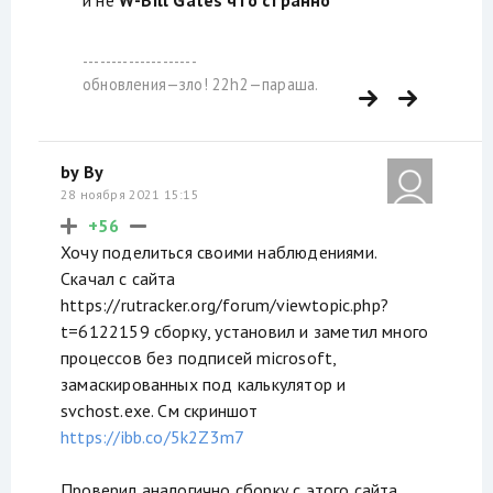
--------------------
обновления—зло! 22h2—параша.
by By
28 ноября 2021 15:15
+56
Хочу поделиться своими наблюдениями.
Скачал с сайта
https://rutracker.org/forum/viewtopic.php?
t=6122159 сборку, установил и заметил много
процессов без подписей microsoft,
замаскированных под калькулятор и
svchost.exe. См скриншот
https://ibb.co/5k2Z3m7
Проверил аналогично сборку с этого сайта,