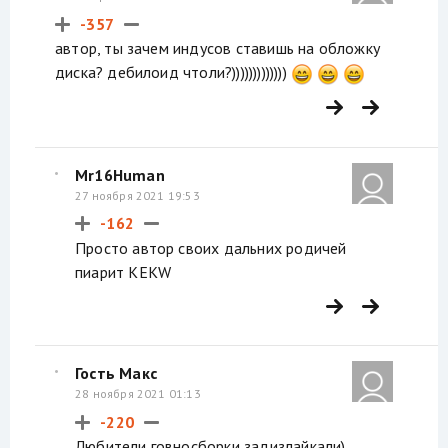
-357
автор, ты зачем индусов ставишь на обложку
диска? дебилоид чтоли?)))))))))))))
Mr16Human
27 ноября 2021 19:53
-162
Просто автор своих дальних родичей
пиарит KEKW
Гость Макс
28 ноября 2021 01:13
-220
Любители говносборки задизлайкали)