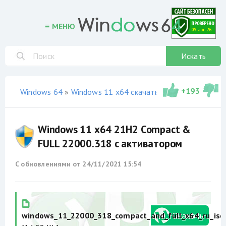
≡ МЕНЮ
Искать
+
193
Windows 64
»
Windows 11 x64 скачать торрент
»
не офи
Windows 11 x64 21H2 Compact &
FULL 22000.318 с активатором
С обновлениями от
24/11/2021 15:54
windows_11_22000_318_compact_and_full_x64_ru_iso.