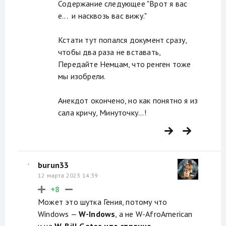
Содержание следующее "Врот я вас
е... и насквозь вас вижу."
Кстати тут попался документ сразу,
чтобы два раза не вставать,
Передайте Немцам, что ренген тоже
мы изобрели.
Анекдот окончено, но как понятно я из
сала кричу, Минуточку...!
burun33
12 марта 2023 14:39
+8
Может это шутка Гения, потому что
Windows —
W-Indows
, а не W-AfroAmerican
и не
W-Bill Gates что странно