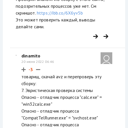
подозрительных процессов уже нет. См
скриншот.
https://ibb.co/6X6yv5b
Это может проверить каждый, выводы
делайте сами.
dinamito
20 июня 2022 06:46
-3
товарищ, скачай avz и перепроверь эту
сборку:
7. Эвристичеcкая проверка системы
Опасно - отладчик процесса "calc.exe" =
"win32calc.exe"
Опасно - отладчик процесса
"CompatTelRunner.exe" = "svchost.exe"
Опасно - отладчик процесса