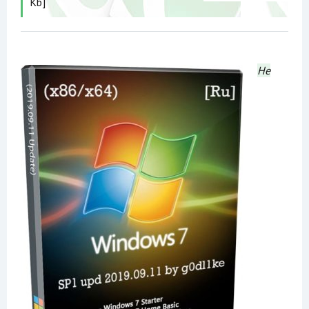
Kb]
Не