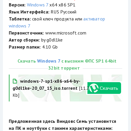
Версия:
Windows 7
x64 x86 SP1
Язык Интерфейса:
RUS Русский
Таблетка:
свой ключ продукта или
активатор
windows 7
Первоисточник:
www.microsoft.com
Автор сборки:
by g0dl1ke
Размер папки:
4.10 Gb
Скачать
Windows 7
с высоким ФПС SP1 64bit
32bit торрент
windows-7-sp1-x86-x64-by-
g0dl1ke-20_07_15_iso.torrent
[11.2
Kb]
Предложенная здесь Виндовс Семь установится
на ПК и ноутбуки с такими характеристиками: