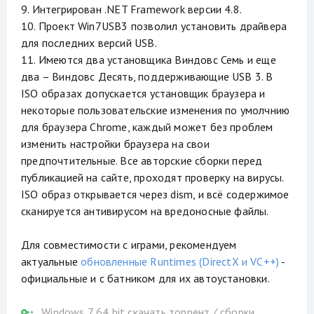
9. Интегрирован .NET Framework версии 4.8.
10. Проект Win7USB3 позволил установить драйвера
для последних версий USB.
11. Имеются два установщика Виндовс Семь и еще
два – Виндовс Десять, поддерживающие USB 3. В
ISO образах допускается установщик браузера и
некоторые пользовательские изменения по умолчнию
для браузера Chrome, каждый может без проблем
изменить настройки браузера на свои
предпочтительные. Все авторские сборки перед
публикацией на сайте, проходят проверку на вирусы.
ISO образ открывается через dism, и всё содержимое
сканируется антивирусом на вредоносные файлы.
Для совместимости с играми, рекомендуем
актуальные
обновленные Runtimes (DirectX и VC++)
-
официальные и с батником для их автоустановки.
Windows 7 64 bit скачать торрент
/
сборки