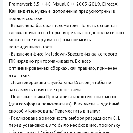
Framework 3.5 + 4.8, Visual C++ 2005-2019, DirectX.
Как видите, нужные дополнения предусмотрены в
полном составе.
-Выключена базовая телеметрия. То есть основная
слежка начисто в сборке вырезана, но дополнительно
можно еще и другим софтом повысить
конфиденциальность.
-Выключен фикс Meltdown/Spectre (из-за которого
ПК изрядно притормаживают). Во всех
оптимизированных сборках, как правило, применен
этот твик.
-Деактивирована служба SmartScreen, чтобы не
захламлять память ее процессами.
-Полезные твики Проводника и контекстных меню
(для комфорта пользователя). В их числе – удобный
способ «Копировать/Переместить в папку».
-Реализована возможность выбора разрядности 8.1
перед установкой. Это было необходимо, поскольку
обе системы 32-бит/64-бит – в едином образе.