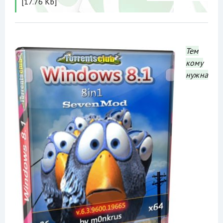
[17.76 Kb]
Тем
кому
нужна