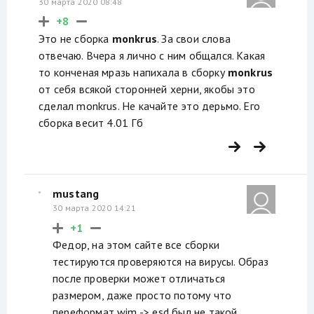
30 марта 2020 08:48
+8
Это не сборка
monkrus
. За свои слова
отвечаю. Вчера я лично с ним общался. Какая
то конченая мразь напихала в сборку
monkrus
от себя всякой сторонней херни, якобы это
сделал monkrus. Не качайте это дерьмо. Его
сборка весит 4.01 Гб
mustang
30 марта 2020 14:21
+1
Федор, на этом сайте все сборки
тестируются проверяются на вирусы. Образ
после проверки может отличаться
размером, даже просто потому что
переформат wim -> esd был не такой