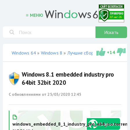
≡ МЕНЮ
Искать
+
14
Windows 64
»
Windows 8
»
Лучшие сборки iso
» Windows 8.1 embedded industry pro 64bit 32bit 2020
Windows 8.1 embedded industry pro
64bit 32bit 2020
С обновлениями от
25/03/2020 12:45
windows_embedded_8_1_industry_pro_x64_iso.torrent