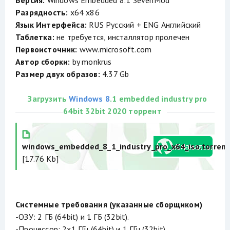
Версия:
Windows Embedded 8.1 SevenMod
Разрядность:
x64 x86
Язык Интерфейса:
RUS Русский + ENG Английский
Таблетка:
не требуется, инсталлятор пролечен
Первоисточник:
www.microsoft.com
Автор сборки:
by monkrus
Размер двух образов:
4.37 Gb
Загрузить
Windows 8
.1 embedded industry pro
64bit 32bit 2020 торрент
windows_embedded_8_1_industry_pro_x64_iso.torrent
[17.76 Kb]
Системные требования (указанные сборщиком)
-ОЗУ: 2 ГБ (64bit) и 1 ГБ (32bit).
-Процессор: 2х1 ГГц (64bit) и 1 ГГц (32bit).