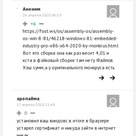
Аноним
26 апреля 2020 06:50
+6
https://fost.ws/os/assembly-os/assembly-
os-win-8-81/46218-windows-81-embedded-
industry-pro-x86-x64-2020-by-monkrus.html
Вот его сборка она как раз весит 4,01 и
кста в фэйковый сборке там нету Файлов
Хэш сумм,а у оригинального монкруса есть
аропайма
17 апреля 2020 21:49
0
установил ваш виндовс в итоге в браузере
устарел сертификат и никуда зайти в интрнет
никак