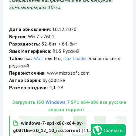
стандартными настройками и не так нагружает
компьютеры, как 10-ка.
Дата обновлений:
10.12.2020
Версия:
Win 7 v.7601
Разрядность:
32-бит + 64-бит
Язык Интерфейса:
RUS Русский
Таблетка:
AAct
для Pro,
Daz Loader
для остальных
редакций
Первоисточник:
www.microsoft.com
Автор сборки:
by g0dl1ke
Размер раздачи:
4,1 GB
Загрузить ISO
Windows 7
SP1 x64-x86 все русские
версии торрент
windows-7-sp1-x86-x64-by-
g0dl1ke-20_12_10_iso.torrent
[11.2