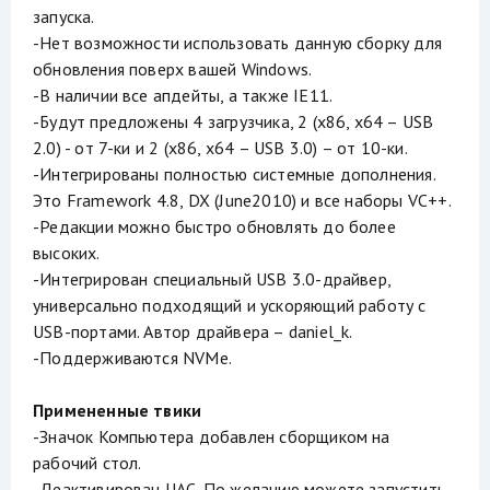
запуска.
-Нет возможности использовать данную сборку для
обновления поверх вашей Windows.
-В наличии все апдейты, а также IE11.
-Будут предложены 4 загрузчика, 2 (х86, х64 – USB
2.0) - от 7-ки и 2 (х86, х64 – USB 3.0) – от 10-ки.
-Интегрированы полностью системные дополнения.
Это Framework 4.8, DX (June2010) и все наборы VC++.
-Редакции можно быстро обновлять до более
высоких.
-Интегрирован специальный USB 3.0-драйвер,
универсально подходящий и ускоряющий работу с
USB-портами. Автор драйвера – daniel_k.
-Поддерживаются NVMe.
Примененные твики
-Значок Компьютера добавлен сборщиком на
рабочий стол.
-Деактивирован UAC. По желанию можете запустить