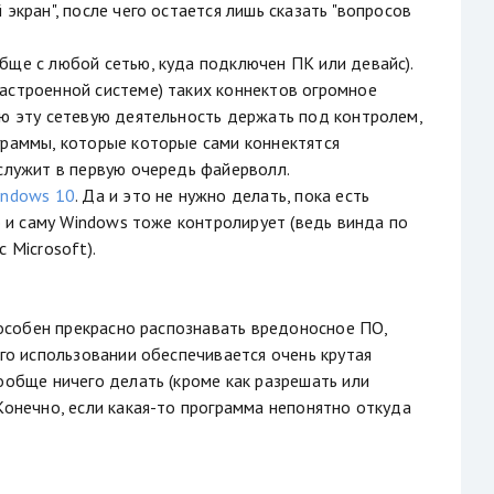
экран", после чего остается лишь сказать "вопросов
бще с любой сетью, куда подключен ПК или девайс).
астроенной системе) таких коннектов огромное
сю эту сетевую деятельность держать под контролем,
граммы, которые которые сами коннектятся
 служит в первую очередь файерволл.
indows 10
. Да и это не нужно делать, пока есть
о и саму Windows тоже контролирует (ведь винда по
 Microsoft).
способен прекрасно распознавать вредоносное ПО,
его использовании обеспечивается очень крутая
ообще ничего делать (кроме как разрешать или
Конечно, если какая-то программа непонятно откуда