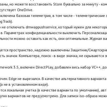
аны, но можете восстановить Store буквально за минуту - кома
утствует OneDrive.
ыключена базовая телеметрия, в том числе - телеметрические
gTrack).
 не отключать dmwappushservice, который нужен для некотор
в Параметрах конфиденциальности выключить Персонализаци
ьности можно оставить как есть, они оптимальные. Журнал ва
уется пространство, надежно выключены Защитник/Смартскрин 
есть значок Компьютера, поиск - в виде значка, не скрываются 
ework 3.5, включен DirectPlay, добавлен весь набор VC++, добав
чен. Edge не вырезался. В качестве альтернативного варианта 
(а не в установленном виде).
тся локальная учетка (в качестве варианта по умолчанию), ав
ругих вариантов не предусмотрено. Для записи iso-образа мо