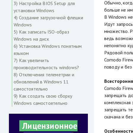
Обычно, когд
3) Настройка BIOS Setup для
больше не им
установки Windows
В Windows не
4) Создание загрузочной флешки
Идут запросы
Windows
множество. Р
5) Как записать ISO-образ
ведь возможн
Windows на диск
непонятно ку
6) Установка Windows понятным
Рядовой поль
языком
Comodo Firew
7) Как увеличить
поводу и без
производительность windows?
8) Отключения телеметрии и
Всесторонняя
обновлений в Windows 11
Comodo Firew
самостоятельно
запрещать до
9) Как создать свою сборку
комплексная 
Windows самостоятельно
запрещать те
скачана и бе
Лицензионное
Особенности