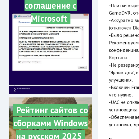
соглашение с
-Плитки вырез
GameDVR, отс
Microsoft
-Аккуратно в
(отключен Dia
-Было решено
Рекомендуем 
конфиденциал
Кортана.
-Не резервир
"Ярлык для", 
улучшения.
-Включен Fram
что нужно.
-UAC не отклю
Рейтинг сайтов со
установщика 
-Обеспечивае
сборками Windows
установка, д
на русском 2025