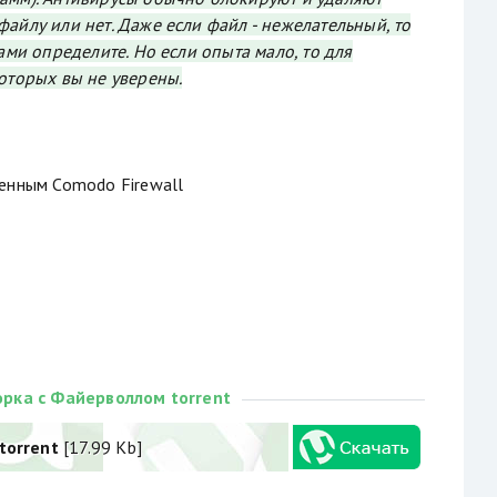
айлу или нет. Даже если файл - нежелательный, то
ами определите. Но если опыта мало, то для
которых вы не уверены.
оенным Comodo Firewall
рка с Файерволлом torrent
torrent
[17.99 Kb]