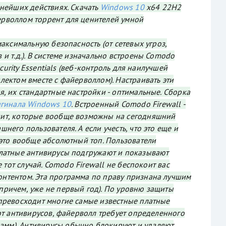
ьнейших действиях. Скачать
Windows 10
x64 22H2
рволлом торрент для ценителей умной
максимальную безопасность (от сетевых угроз,
и т.д.). В системе изначально встроены Comodo
Security Essentials (веб-контроль для наилучшей
лектом вместе с файерволлом). Настраивать эти
я, их стандартные настройки - оптимальные. Сборка
гинала Windows 10
. Встроенный Comodo Firewall -
ит, которые вообще возможны на сегодняшний
него пользователя. А если учесть, что это еще и
 это вообще абсолютный топ. Пользователи
платные антивирусы подгружают и показывают
е тот случай. Comodo Firewall не беспокоит вас
нтентом. Эта программа по праву признана лучшим
ричем, уже не первый год). По уровню защиты
превосходит многие самые известные платные
 от антивирусов, файерволл требует определенного
рамм). Антивирусы обычно блокируют и удаляют