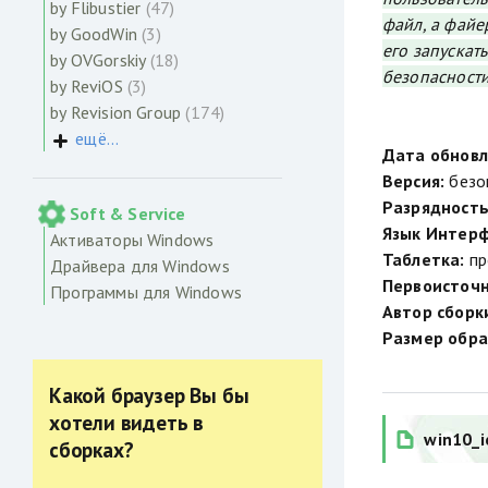
by Flibustier
(47)
файл, а файе
by GoodWin
(3)
его запускат
by OVGorskiy
(18)
безопасности
by ReviOS
(3)
by Revision Group
(174)
ещё...
Дата обновл
Версия:
безоп
Разрядность
Soft & Service
Язык Интерф
Активаторы Windows
Таблетка:
пр
Драйвера для Windows
Первоисточн
Программы для Windows
Автор сборк
Размер обра
Какой браузер Вы бы
хотели видеть в
win10_i
сборках?