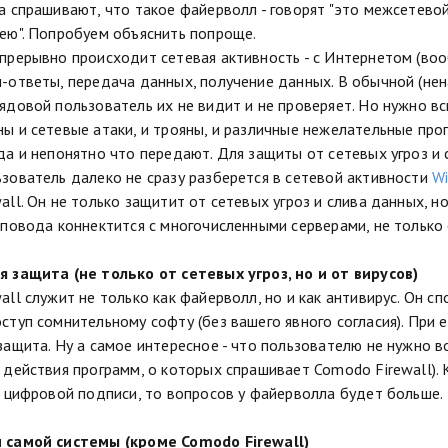
а спрашивают, что такое файерволл - говорят "это межсетевой 
ею". Попробуем объяснить попроще.
прерывно происходит сетевая активность - с Интернетом (воо
-ответы, передача данных, получение данных. В обычной (нен
ядовой пользователь их не видит и не проверяет. Но нужно в
ы и сетевые атаки, и трояны, и различные нежелательные про
да и непонятно что передают. Для защиты от сетевых угроз и
зователь далеко не сразу разберется в сетевой активности
W
all. Он не только защитит от сетевых угроз и слива данных, н
 повода коннектится с многочисленными серверами, не только с
 защита (не только от сетевых угроз, но и от вирусов)
all служит не только как файерволл, но и как антивирус. Он 
ступ сомнительному софту (без вашего явного согласия). При 
защита. Ну а самое интересное - что пользователю не нужно в
 действия программ, о которых спрашивает Comodo Firewall). 
з цифровой подписи, то вопросов у файерволла будет больше.
 самой системы (кроме Comodo Firewall)