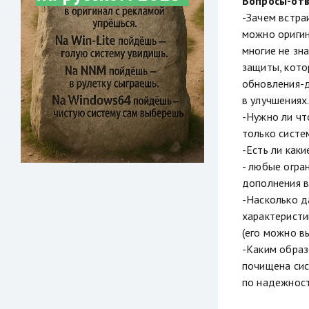
Вопросы-от
-Зачем встраи
можно оригин
многие не зн
защиты, кото
обновления-д
в улучшениях
-Нужно ли чт
только систе
-Есть ли как
- любые огра
дополнения в
-Насколько д
характеристи
(его можно в
-Каким образ
почищена сис
по надежност