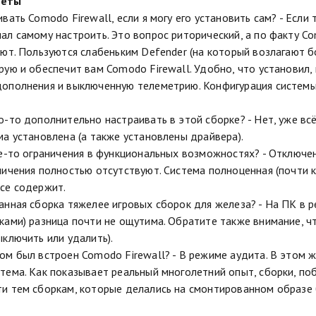
веты
вать Comodo Firewall, если я могу его установить сам? - Если 
ал самому настроить. Это вопрос риторический, а по факту Com
ают. Пользуются слабеньким Defender (на который возлагают 
рую и обеспечит вам Comodo Firewall. Удобно, что установил, 
ополнения и выключенную телеметрию. Конфигурация системы 
.
о-то дополнительно настраивать в этой сборке? - Нет, уже всё
ма установлена (а также установлены драйвера).
ие-то ограничения в функциональных возможностях? - Отключе
ничения полностью отсутствуют. Система полноценная (почти ка
се содержит.
анная сборка тяжелее игровых сборок для железа? - На ПК в р
ками) разница почти не ощутима. Обратите также внимание, 
ыключить или удалить).
ом был встроен Comodo Firewall? - В режиме аудита. В этом ж
тема. Как показывает реальный многолетний опыт, сборки, п
и тем сборкам, которые делались на смонтированном образе 