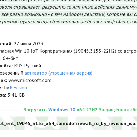
рволл спрашивает, разрешить те или иные действия данному ф
ь все равно возможно - с тем набором действий, которые вы с
 рекомендуется всегда блокировать действия тех файлов, в 
ений:
27 июня 2023
асная Win 10 IoT Корпоративная (19045.3155-22H2) со встр
:
64-бит
ейса:
RUS Русский
оверенный
активатор (упрощенная версия)
ик:
www.microsoft.com
и:
by
Revision
за:
3,41 GB
Загрузить
Windows 10
x64 22H2 Защищённая сбо
ot_ent_19045_3155_x64_comodofirewall_ru_by_revision_iso.