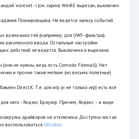
ндой wsreset -i (см. скрин). WinRE вырезан, выключен
 задания Планировщика. Не ведется запись событий
ых возможностей (например, для UWF-фильтра).
ю рукописного ввода. Остальные настройки
ших действий не ведется. Выключена и вырезана
(они не нужны, ведь есть Comodo Firewall). Нет
значки и прочие такие мелкие (но весьма полезные)
лен DirectX. Т.е. для игр (и не только игр) есть всё
для него - Яндекс Браузер. Причем, Яндекс – в виде
тозагрузка драйверов не отключена. Доступна чистая
жно воспользоваться
UltraIso
.