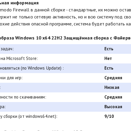
ьная информация
modo Firewall в данной сборке - стандартные, их можно остав
ржит не только сетевую активность, но и всю систему под св
охие действия опасной программе, система будет работать ка
браза Windows 10 x64 22H2 Защищённая сборка с Файерв
 задач:
Есть
на Microsoft Store:
Нет
новляться (по Windows Update) :
Есть
ки для игр:
Средняя
:
Низкая
рности по скачиваниям:
Средняя
ра:
Высокая
у сборки (от windows64.net):
9/10