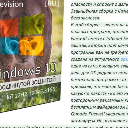
опасности и спросит о дал
Защищённая сборка с Файе
безопасности.
В этой сборке – акцент на 
опасных программ, троянов 
Firewall вместе с Internet 
защиты, который идет комп
программы вам не требуетс
создана из актуального
ори
одна из самых мощных защ
день для ПК рядового домаш
бесплатная программа - то
привыкли, что многие бес
какую-то пакость - но это н
посторонним рекламным ко
бесплатным файерволлом (п
Comodo Firewall уверенно 
антивирусы. Но, в отличие
ского опыта (чтобы разрешать или запрещать действия прог