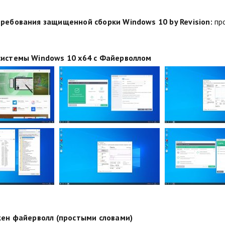
ребования защищенной сборки Windows 10 by Revision:
про
истемы Windows 10 x64 с Файерволлом
жен файерволл (простыми словами)