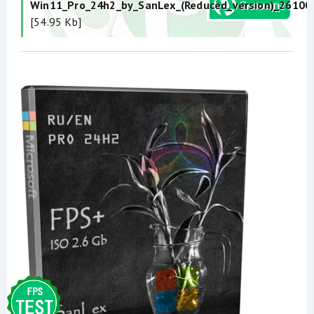
Win11_Pro_24h2_by_SanLex_(Reduced_version)_26100_
[54.95 Kb]