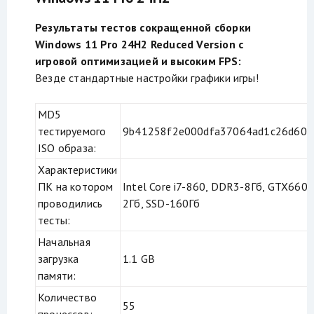
Результаты тестов сокращенной сборки
Windows 11 Pro 24H2 Reduced Version с
игровой оптимизацией и высоким FPS:
Везде стандартные настройки графики игры!
MD5
тестируемого
9b41258f2e000dfa37064ad1c26d606
ISO образа:
Характеристики
ПК на котором
Intel Core i7-860, DDR3-8Гб, GTX660-
проводились
2Гб, SSD-160Гб
тесты:
Начальная
загрузка
1.1 GB
памяти:
Количество
55