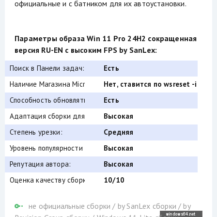
официальные и с батником для их автоустановки.
Параметры образа Win 11 Pro 24H2 сокращенная
версия RU-EN с высоким FPS by SanLex:
Поиск в Панели задач:
Есть
Наличие Магазина Microsoft Store:
Нет, ставится по wsreset -i
Способность обновляться (по Windows Update) :
Есть
Адаптация сборки для игр:
Высокая
Степень урезки:
Средняя
Уровень популярности по скачиваниям:
Высокая
Репутация автора:
Высокая
Оценка качеству сборки (от windows64.net):
10/10
не официальные сборки
/
by SanLex сборки
/
by