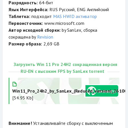
Разрядность:
64-бит
Язык Интерфейса:
RUS Русский, ENG Английский
Таблетка:
подходит
MAS HWID активатор
Первоисточник:
www.microsoft.com
Автор исходной сборки:
by SanLex, сборка
сокращена by
Revision
Размер образа:
2,69 GB
Загрузить Win 11 Pro 24H2 сокращенная версия
RU-EN с высоким FPS by SanLex torrent
Win11_Pro_24h2_by_SanLex_(Reduced_version)_26100_
[54.95 Kb]
Внимание!
Устанавливайте сборку с выключенным