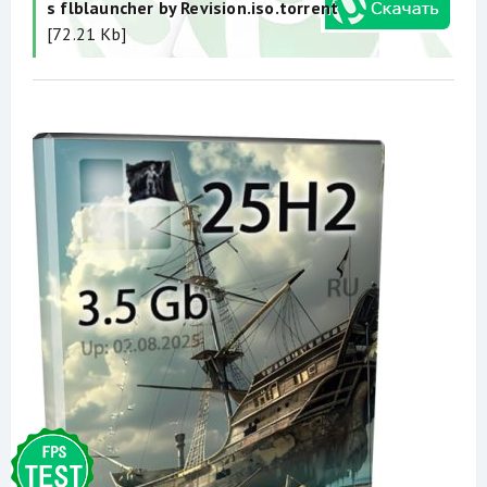
s flblauncher by Revision.iso.torrent
[72.21 Kb]