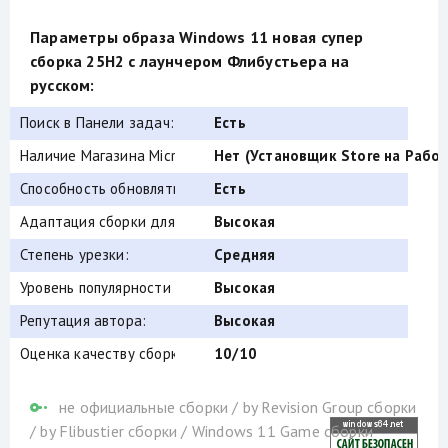
Параметры образа Windows 11 новая супер
сборка 25H2 с лаунчером Флибустьера на
русском:
Поиск в Панели задач:
Есть
Наличие Магазина Microsoft Store:
Нет (Установщик Store на Рабоч
Способность обновляться (по Windows Update) :
Есть
Адаптация сборки для игр:
Высокая
Степень урезки:
Средняя
Уровень популярности по скачиваниям:
Высокая
Репутация автора:
Высокая
Оценка качеству сборки (от windows64.net):
10/10
не официальные сборки
/
by Revision Group сборки
/
by Flibustier сборки
/
Windows 11 Game сборки