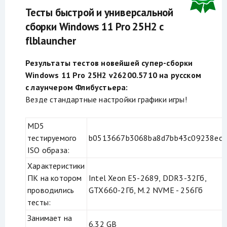
Тесты быстрой и универсальной
сборки Windows 11 Pro 25H2 с
flblauncher
Результаты тестов новейшей супер-сборки
Windows 11 Pro 25H2 v26200.5710 на русском
с лаунчером Флибустьера:
Везде стандартные настройки графики игры!
MD5
тестируемого
b0513667b3068ba8d7bb43c09238ec
ISO образа:
Характеристики
ПК на котором
Intel Xeon E5-2689, DDR3-32Гб,
проводились
GTX660-2Гб, M.2 NVME - 256Гб
тесты:
Занимает на
6.32 GB