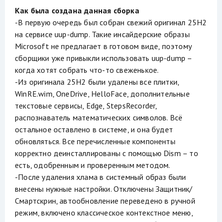
Как была создана данная сборка
-В первую очередь был собран свежий оригинал 25H2
на сервисе uup-dump. Такие инсайдерские образы
Microsoft не предлагает в готовом виде, поэтому
сборщики уже привыкли использовать uup-dump –
когда хотят собрать что-то свеженькое.
-Из оригинала 25H2 были удалены все плитки,
WinRE.wim, OneDrive, HelloFace, дополнительные
текстовые сервисы, Edge, StepsRecorder,
распознаватель математических символов. Всё
остальное оставлено в системе, и она будет
обновляться. Все перечисленные компоненты
корректно деинсталлированы с помощью Dism – то
есть, одобренным и проверенным методом.
-После удаления хлама в системный образ были
внесены нужные настройки. Отключены Защитник/
Смартскрин, автообновление переведено в ручной
режим, включено классическое контекстное меню,