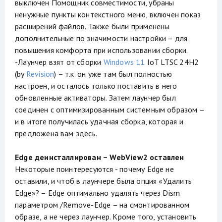
выключен Помощник совместимости, убраны
ненужные пункты контекстного меню, включен показ
расширений файлов. Также были применены
дополнительные по значимости настройки – для
повышения комфорта при использовании сборки.
-Лаунчер взят от сборки
Windows 11
IoT LTSC 24H2
(by
Revision
) – т.к. он уже там был полностью
настроен, и осталось только поставить в него
обновленные активаторы. Затем лаунчер был
соединен с оптимизированным системным образом –
и в итоге получилась удачная сборка, которая и
предложена вам здесь.
Edge деинсталлирован – WebView2 оставлен
Некоторые поинтересуются - почему Edge не
оставили, и чтоб в лаунчере была опция «Удалить
Edge»? – Edge оптимально удалять через Dism
параметром /Remove-Edge – на смонтированном
образе, а не через лаунчер. Кроме того, установить