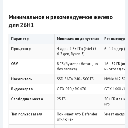
Минимальное и рекомендуемое железо
для 26H1
Параметр
Минимально допустимо
Рекомендует
Процессор
4 ядра 2.5+ ГГц (Intel i5
6–12 ядер (Int
6-7 gen, Ryzen 3)
ОЗУ
8 ГБ (будет работать, но
16–32 ГБ (игр
без запаса)
многозадачн
Накопитель
SSD SATA 240–500 ГБ
NVMe M.2 500
Видеокарта
GTX 970 / RX 470
GTX 1660 / R
Свободное место
25 ГБ
50+ ГБ для к
игр
Тип пользователя
Понимает, что Defender
Умеет настра
отключён