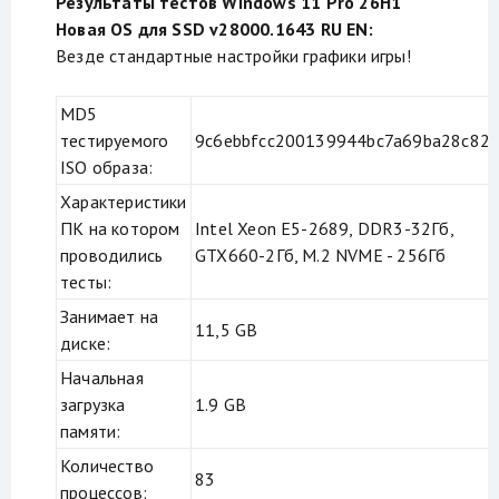
Результаты тестов Windows 11 Pro 26H1
Новая OS для SSD v28000.1643 RU EN:
Везде стандартные настройки графики игры!
MD5
тестируемого
9c6ebbfcc200139944bc7a69ba28c82
ISO образа:
Характеристики
ПК на котором
Intel Xeon E5-2689, DDR3-32Гб,
проводились
GTX660-2Гб, M.2 NVME - 256Гб
тесты:
Занимает на
11,5 GB
диске:
Начальная
загрузка
1.9 GB
памяти:
Количество
83
процессов: