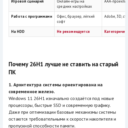
Игровой сценарий
Онлайн-игры на
AAA-проекты,
средних настройках
Работа с программами
Офис, браузер, лёгкий
Adobe, 3D, ст
софт
На HDD
Не рекомендуется
Категоричес
Почему 26H1 лучше не ставить на старый
ПК
1. Архитектура системы ориентирована на
современное железо.
Windows 11 26H1 изначально создаётся под новые
процессоры, быстрые SSD и современную графику.
Даже при оптимизации базовые механизмы системы
остаются требовательными к скорости накопителя и
пропускной способности памяти.