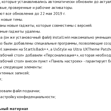
, которые устанавливались автоматически обновили до актуал
овые, проверенные и рабочие активаторы.
уют все обновления до 22 мая 2019 г.
 новые темы.
аны новые гаджеты, которые совместимы с версией.
имые гаджеты удалены.
за (он же установочный файл) install.win максимально уменьше
аз были добавлены специальные программы, позволяющие соз
hel заменен на StartIsBack++, а UxStyle на Ultra UXTheme Patc
Рабочий стол» добавили «Персонализация+», которая необход
Рабочий стол» внесен пункт «Панель настроек» - гарантирует 
ны следующие элементы:
чтенных записей;
n;
ровали файл подкачки;
настройку конфиденциальности;
ьный материал