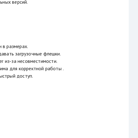
ьных версий.
н в размерах.
давать загрузочные флешки.
her из-за несовместимости.
има для корректной работы .
быстрый доступ.