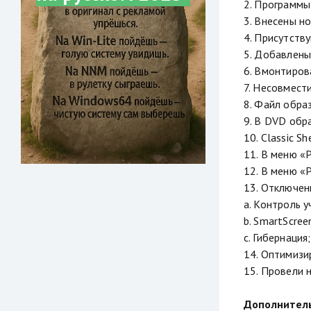
2. Программы
3. Внесены н
4. Присутств
5. Добавлены
6. Вмонтиров
7. Несовмест
8. Файл обра
9. В DVD обр
10. Classic S
11. В меню «
12. В меню «
13. Отключе
a. Контроль у
b. SmartScree
c. Гибернация;
14. Оптимизи
15. Провели 
Дополнител