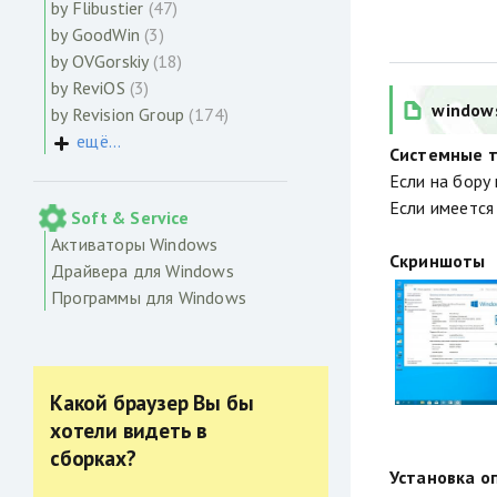
by Flibustier
(47)
by GoodWin
(3)
by OVGorskiy
(18)
by ReviOS
(3)
window
by Revision Group
(174)
ещё...
Системные т
Если на бору
Если имеется
Soft & Service
Активаторы Windows
Скриншоты
Драйвера для Windows
Программы для Windows
Какой браузер Вы бы
хотели видеть в
сборках?
Установка о