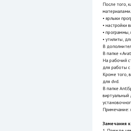
После того, 
материалами.
• ярлыки про
• настройки в
• программы,
• утилиты, д
В дополнител
В папке «Ava
На рабочий с
для работы с 
Кроме того, 
для dvd.
В папке Anti
виртуальный 
установочног
Примечание: 
Замечания к
1. Прежде че