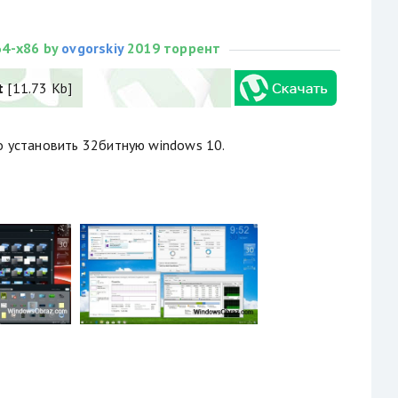
64-x86 by
ovgorskiy
2019 торрент
t
[11.73 Kb]
о установить 32битную windows 10.