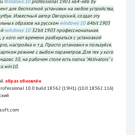
ru
Windows 10
professional 1903 x64-x86 by
ент для бесплатной установки на любое устройства,
тбук. Известный автор Овгорский, создал эту
альных образов на русском
windows 10
64bit 1903
ой
windows 10
32bit 1903 профессиональная.
, у кого нет времени разбираться с установкой
o, настройка и т д. Просто установил и пользуйся.
дартном режиме с выбом параметров. Для тех у кого
довс 10, на рабочем столе есть папка "Aktivators" с
а win10.
й.
образ обновлён
ofessional 10.0 build 18362 (19H1) (10.0.18362.116)
ский
soft.com