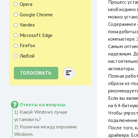
Процесс уста
Opera
необходимо в
Google Chrome
можно устано
Содержимое о
Yandex
понадобиться
Microsoft Edge
компьютере. 
Firefox
Самым оптима
надежным. Дл
Любой
настоятельно
активаторы.
ГОЛОСОВАТЬ
Полная работ
образа из-по
рекомендуетс
Если вы явля
Ответы на вопросы
на 64-битную
1) Какой Windows лучше
Чтобы упрост
установить?
подключение
2) Различия между версиями
После того, 
Windows
драйвера. Ес