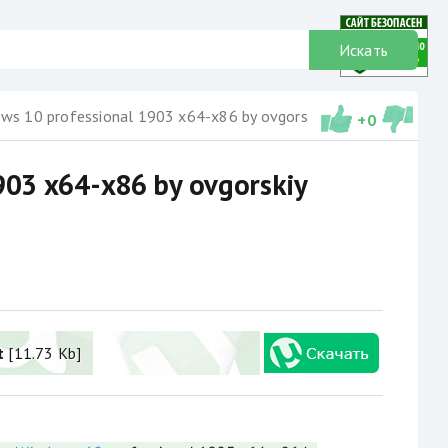
Искать
ows 10 professional 1903 x64-x86 by ovgorskiy 2019
+
0
903 x64-x86 by ovgorskiy
t
[11.73 Kb]