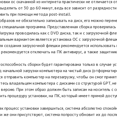
новки ос скачанной из интернета практически не отличается о
ыделить от 30 до 60 минут, ведь все зависит от разрядност
вить при помощи метода post-install.
бразов не обязательно записывать на диск, его можно перенес
 специальная программа. Представленная сборка проверялась 
Загрузка проводилась как с DVD диска, так и с загрузочной фл
льным вариантом является установка ОС с загрузочной флешк
я создания загрузочной флешки рекомендуется использовать 
 рекомендуется отключать на ПК антивирус, а также защитни
оспособность сборки будет гарантирована только в случае ус
д начальной загрузки компьютера на чистый диск (отформатиро
я отправить компьютер на перезагрузку, чтобы он смог принят
етесь владельцем компьютера с дисками со структурой GPT, н
 версию. При этом образ должен быть записан на носитель с
ить процедуру установки, на ПК, который имеет прямой досту
.
как процесс установки завершиться, система абсолютно спокой
ли же они присутствуют, система попросту обновит их до пос