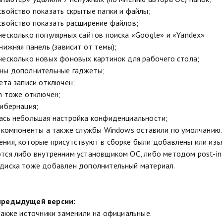
свойство показать скрытые папки и файлы;
свойство показать расширение файлов;
несколько популярных сайтов поиска «Google» и «Yandex»
нижняя панель (зависит от темы);
несколько новых фоновых картинок для рабочего стола;
аны дополнительные гаджеты;
чета записи отключен;
en тоже отключен;
гибернация;
ась небольшая настройка конфиденциальности;
, компоненты а также службы Windows оставили по умолчанию. 
ния, которые присутствуют в сборке были добавлены или из
тся либо внутренним установщиком ОС, либо методом post-int
диска тоже добавлен дополнительный материал.
предыдущей версии:
 также источники заменили на официальные.