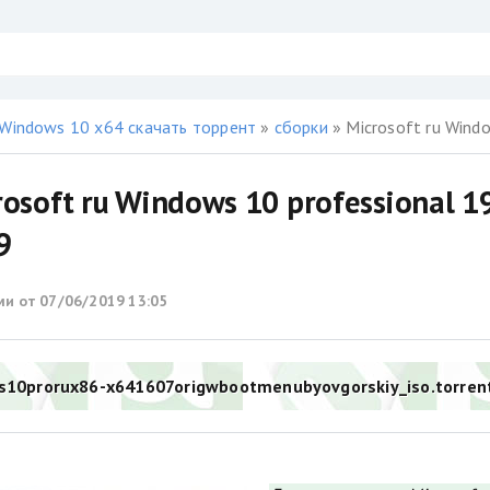
Windows 10 x64 скачать торрент
»
сборки
» Microsoft ru Wind
osoft ru Windows 10 professional 1
9
ми от
07/06/2019 13:05
s10prorux86-x641607origwbootmenubyovgorskiy_iso.torren