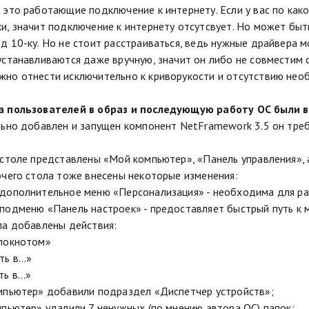
 это работающие подключение к интернету. Если у вас по как
и, значит подключение к интернету отсутсвует. Но может быт
д 10-ку. Но не стоит расстраиваться, ведь нужные драйвера м
устанавливаются даже вручную, значит он либо не совместим 
но отнести исключительно к криворукости и отсутствию нео
а пользователей в образ и последующую работу ОС были 
льно добавлен и запущен компонент NetFramework 3.5 он тре
 столе представлены «Мой компьютер», «Панель управления», а 
очего стола тоже внесены некоторые изменения:
дополнительное меню «Персонализация» - необходима для ра
подменю «Панель настроек» - предоставляет быстрый путь к 
ла добавлены действия:
блокнотом»
ть в…»
ть в…»
мпьютер» добавили подраздел «Диспетчер устройств»;
мпьютер» удалили 7 ненужных (по мнению автора ОС) папок;