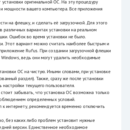
т установки оригинальной ОС. На эту процедуру
и и мощности вашего компьютера. Все приложения
ти на флешку, и сделать её загрузочной. Для этого
в различных вариантах установки на реальном
ешки. Ошибок во время установки не было.
и. Этот вариант можно считать наиболее быстрым и
приложение Rufus. При создании загрузочной флешки
к Windows, ведь они могут удалить необходимые
тановки ОС на чистую. Иными словами, при установке
ванный раздел). Также, сразу же после установки
ь настройки текущего пользователя.
е стоит забывать, что установка ОС возможна только
 соблюдением определенных условий.
п к интернету, рекомендуется временно отключить
но, без каких либо проблем установит нужные
ледней версии. Единственное необходимое