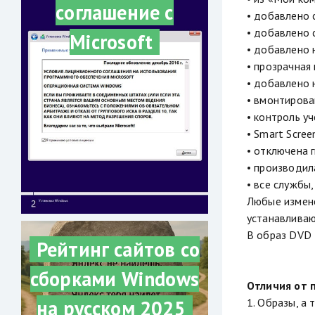
соглашение с
• добавлено 
• добавлено 
Microsoft
• добавлено 
• прозрачная 
• добавлено 
• вмонтиров
• контроль у
• Smart Scre
• отключена 
• производил
• все службы
Любые измене
устанавливаю
В образ DVD 
Рейтинг сайтов со
сборками Windows
Отличия от 
1. Образы, а
на русском 2025