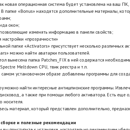
как новая операционная система будет установлена на ваш ПК,
 В папке «Bonus» находятся дополнительные материалы, кото
грамм;
ида окон;
 позволяющие изменять информацию в панели свойств;
ля настройки «прозрачности»
ьной папке «Activators» присутствует несколько различных а
tars» можно найти аватарки пользователей.
тол вынесена папка Patches_FIX в ней содержатся необходим
Spectre Meltdown CPU, твик реестра и т.п.
в самом установочном образе добавлены программы для созда
Spy можно найти интересные антишпионские программы. Извле
дисковод, а также при помощи любого активатора. Есть еще 
о носителя.
весь материал, который представлен дополнительно, предназ
 сборке и полезные рекомендации
м вы приступите к установке, настоятельно рекомендуем убеди