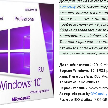
Доступна свежая Microsoft 
ovgorskiy
2019 скачать торр
планшет, компьютер или ноу
сборку из чистых и оригин
профессиональная и русск
Сборка создавалась для тех
лицензионных windows 10 pr
Установка проходит в стан
нет лицензии на десятую вин
пиратскими активаторами н
Дата обновлений:
2019 Ма
Версия Windows 10:
1903 pr
Язык Интерфейса:
RUS Рус
Таблетка:
в комплекте
Первоисточник:
www.micro
Автор сборки:
by
OVGorskiy
Размер ISO файла:
7,06 GB