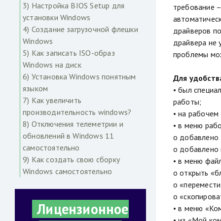
3) Настройка BIOS Setup для
требование –
установки Windows
автоматическ
4) Создание загрузочной флешки
драйверов по
Windows
драйвера не 
5) Как записать ISO-образ
проблемы мож
Windows на диск
6) Установка Windows понятным
Для удобств
языком
• был специа
7) Как увеличить
работы;
производительность windows?
• на рабочем
8) Отключения телеметрии и
• в меню раб
обновлений в Windows 11
o добавлено 
самостоятельно
o добавлено 
9) Как создать свою сборку
• в меню фай
Windows самостоятельно
o открыть «
o «перемести
o «скопирова
Лицензионное
• в меню «Ко
• из «Мой ко