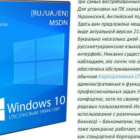
Три самых востребованных 
Для установки на ПК скача
Украинский, Английский то
Здесь вам предложена мощн
виде актуальной версии 21
буквально несколько дней 
русские+украинские языко
интерфейс. Никаких сущес
наблюдаем, это почти что о
обеспечена обслуживанием 
обычная
Корпоративная LT
административные и функц
профессиональных задач. Н
комфортно, хотя по своем
рядовых пользователей. Из
использования с различным
бизнеса) – банкоматами, те
тоже прекрасно работает, п
как стандартной Корпорати