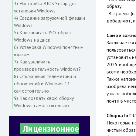
3) Настройка BIOS Setup для
образу.
установки Windows
-Встроены (н
4) Создание загрузочной флешки
добавляют, и
Windows
5) Как записать ISO-образ
Самое важно
Windows на диск
Заключается 
6) Установка Windows понятным
пользоваться
языком
установить н
7) Как увеличить
2025 вообще 
производительность windows?
всеми необхо
8) Отключения телеметрии и
Также напоми
обновлений в Windows 11
изобрела нем
самостоятельно
узнать побол
9) Как создать свою сборку
почти в чист
Windows самостоятельно
Сборка IoT 
Некоторые по
Лицензионное
чистый образ