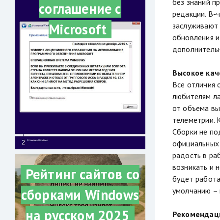
без знаний пр
соглашение с
редакции. В-
Microsoft
заслуживают 
обновления и
дополнительн
Высокое кач
Все отличия 
любителям ла
от объема вы
телеметрии. 
Сборки не по
официальных 
радость в ра
возникать и 
Рейтинг сайтов со
будет работа
умолчанию – 
сборками Windows
на русском 2025
Рекомендац