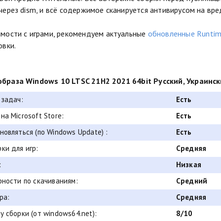
через dism, и всё содержимое сканируется антивирусом на вр
мости с играми, рекомендуем актуальные
обновленные Runtime
овки.
браза Windows 10 LTSC 21H2 2021 64bit Русский, Украински
 задач:
Есть
на Microsoft Store:
Есть
новляться (по Windows Update) :
Есть
ки для игр:
Средняя
:
Низкая
рности по скачиваниям:
Средний
ра:
Средняя
у сборки (от windows64.net):
8/10