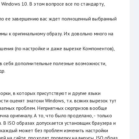
 Windows 10. В этом вопросе все по стандарту,
. по ее завершению вас ждет полноценный выбранный
мы к оригинальному образу. Их довольно много на
ешения (по настройке и даже вырезке Компонентов),
т в себя дополнительные полезные возможности,
др.
орки, в которых присутствуют и другие языки
ти оценят знатоки Windows, т.к. всяких вырезок тут
езапных проблем. Неприятных сюрпризов вообще
на оригиналу. А то, что было проделано, - только
. В ISO образах допускается установщик браузера и
, каждый может без проблем изменить настройки
ей на сайте, проходят проверку на вирусы. ISO образ