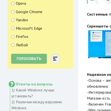
Opera
Google Chrome
Системные т
Yandex
Скриншоты с
Microsoft Edge
Firefox
Любой
ГОЛОСОВАТЬ
Надежная ко
-Основа – ан
Ответы на вопросы
обновления.
1) Какой Windows лучше
-Интегрирова
установить?
Магазин есть.
2) Различия между версиями
-Включен Fra
Windows
-Wim сконвер