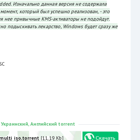
dded. Изначально данная версия не содержала
момент, который был успешно реализован, - это
для нее привычные KMS-активаторы не подойдут.
но подыскивать лекарство, Windows будет сразу же
SC
 Украинский, Английский torrent
ulti_iso.torrent
[11.19 Kb]