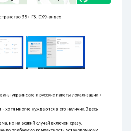
остранство 35+ ГБ, DX9-видео.
ваны украинские и русские пакеты локализации +
 - хотя многие нуждаются в его наличии. Здесь
ма, но на всякий случай включен сразу.
печило требуемую компактность установочному