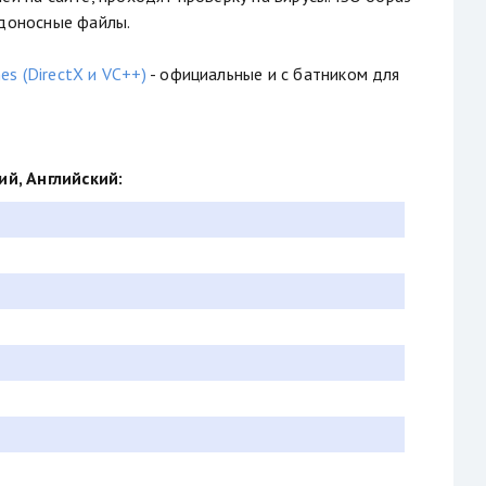
едоносные файлы.
s (DirectX и VC++)
- официальные и с батником для
й, Английский: