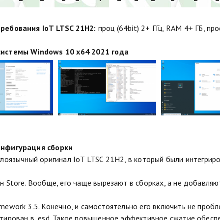
ребования IoT LTSC 21H2:
проц (64bit) 2+ ГГц, RAM 4+ ГБ, пр
истемы Windows 10 x64 2021 года
нфигурация сборки
глоязычный оригинал IoT LTSC 21H2, в который были интегриро
н Store. Вообще, его чаще вырезают в сборках, а не добавляют
mework 3.5. Конечно, и самостоятельно его включить не пробле
тирован в .esd. Такое повышенное эффективное сжатие обес