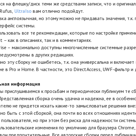
ся на флешку/диск теми же средствами записи, что и оригинал
 Rufus,
UltraIso
вам отлично подойдут.
вка англоязычная, но этому можно не придавать значения, т.к
ерфейс системы.
льзовать все те рекомендации, которые по настройке примени
 – как в описаниях, так и в комментариях.
prise – максимально доступны многочисленные системные разр
редусмотрены в других редакциях.
но эту сборку не ошибетесь, т.к. она универсальна и включае
е в Pro и Home. В частности, это DirectAccess, UWF-фильтр и 
ьная информация
мы прислушиваемся к просьбам и периодически публикуем те сб
Представленная сборка очень удачна и надежна, ее в особеннос
ателю не придется искать какие-то замысловатые решения вн
но быть с этой сборкой, она почти во всех отношениях идентич
 пользователя, но при этом без риска для надежности системы
льзовательские изменения по умолчнию для браузера Chrome
свои предпочтительные. Все авторские сборки перед публикаци