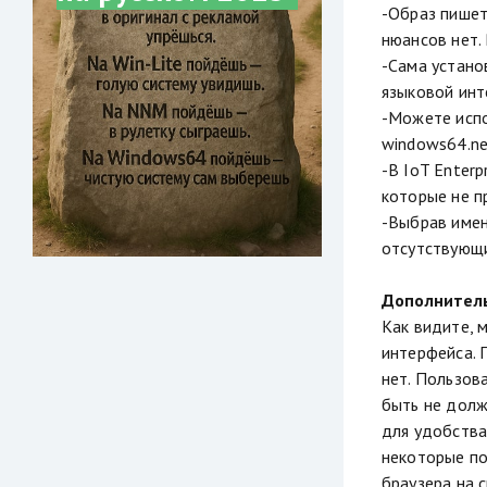
-Образ пишет
нюансов нет.
-Сама устано
языковой инт
-Можете испо
windows64.net
-В IoT Enter
которые не п
-Выбрав имен
отсутствующи
Дополнител
Как видите, 
интерфейса. 
нет. Пользов
быть не долж
для удобства
некоторые по
браузера на 