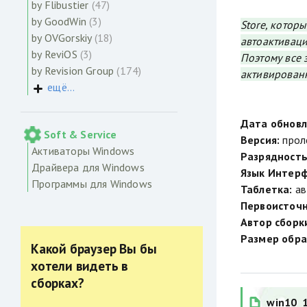
by Flibustier
(47)
by GoodWin
(3)
Store, котор
by OVGorskiy
(18)
автоактиваци
by ReviOS
(3)
Поэтому все 
by Revision Group
(174)
активированн
ещё...
Дата обновл
Soft & Service
Версия:
прол
Активаторы Windows
Разрядность
Драйвера для Windows
Язык Интерф
Программы для Windows
Таблетка:
ав
Первоисточн
Автор сборк
Размер обра
Какой браузер Вы бы
хотели видеть в
сборках?
win10_1