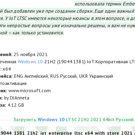
использовала термин Embe
ый был добавлен уже при создании сборки. Еще один важный 
я. У IoT LTSC имеются некоторые нюансы в этом вопросе, и 
эти непростые вопросы уже изначально решены, и вам не нуж
ой – как только установится.
ений:
25 ноября 2021
еченная
Windows 10
21H2 (19044.1381) IoT Корпоративная LT
:
х64
ейса:
ENG Английский, RUS Русский, UKR Украинский
тоактивация
ик:
www.microsoft.com
и:
by DJAnneta
за:
4.12 GB
Загрузить
Windows 10
LTSC 21H2 2021 64bit Русский,
9044_1381_21h2_iot_enterprise_ltsc_x64_with_store_2021_m