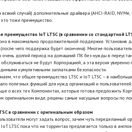
а всякий случай) дополнительные драйвера (AHCI-RAID, NVMe, U
 это тоже преимущество.
е преимущество IoT LTSC (в сравнении со стандартной LT
оно в максимально продолжительной поддержке. Установив д
 (после чего поддержка будет окончена). Многие пользователи
а очень долгий период на домашний ПК без нужды в переустан
обслуживаться не будут Корпорацией, а эта версия уверенно
димыми кумулятивными заплатками безопасности.
наем, что общее преимущество LTSC и IoT LTSC – в наибольш
ало полезных функций для нужд организаций и пользователей.
ьше о всех тех Компонентах, которые готова предложить Кор
ом оригинальном виде, решены самые насущные вопросы по лок
LTSC в сравнении с оригинальным образом
льзователи могут задать вопрос, зачем чуть переделанный ор
 IoT LTSC пока что на торрентах предлагается только в англо