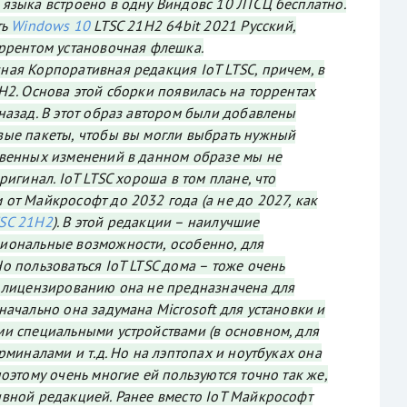
языка встроено в одну Виндовс 10 ЛТСЦ бесплатно.
ть
Windows 10
LTSC 21H2 64bit 2021 Русский,
ррентом установочная флешка.
ая Корпоративная редакция IoT LTSC, причем, в
H2. Основа этой сборки появилась на торрентах
назад. В этот образ автором были добавлены
вые пакеты, чтобы вы могли выбрать нужный
твенных изменений в данном образе мы не
ригинал. IoT LTSC хороша в том плане, что
от Майкрософт до 2032 года (а не до 2027, как
SC 21H2
). В этой редакции – наилучшие
иональные возможности, особенно, для
о пользоваться IoT LTSC дома – тоже очень
у лицензированию она не предназначена для
начально она задумана Microsoft для установки и
и специальными устройствами (в основном, для
рминалами и т.д. Но на лэптопах и ноутбуках она
оэтому очень многие ей пользуются точно так же,
вной редакцией. Ранее вместо IoT Майкрософт