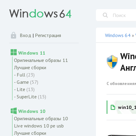
Windows 64
»
Вход
|
Регистрация
Windows 11
Win
Оригинальные образы 11
Анг
Лучшие сборки
- Full
(23)
- Game
(57)
С обновления
- Lite
(13)
- SuperLite
(15)
win10_1
Windows 10
Оригинальные образы 10
Live windows 10 pe usb
Лучшие сборки