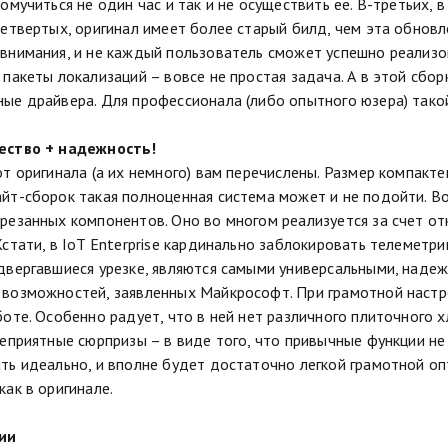
омучиться не один час и так и не осуществить ее. В-третьих, 
четвертых, оригинал имеет более старый билд, чем эта обновле
внимания, и не каждый пользователь сможет успешно реализо
 пакеты локализаций – вовсе не простая задача. А в этой сбо
ые драйвера. Для профессионала (либо опытного юзера) тако
ество + надежность!
от оригинала (а их немного) вам перечислены. Размер компакте
йт-сборок такая полноценная система может и не подойти. В
резанных компонентов. Оно во многом реализуется за счет от
Кстати, в IoT Enterprise кардинально заблокировать телеметр
двергавшиеся урезке, являются самыми универсальными, наде
возможностей, заявленных Майкрософт. При грамотной настр
боте. Особенно радует, что в ней нет различного плиточного х
неприятные сюрпризы – в виде того, что привычные функции н
ть идеально, и вполне будет достаточно легкой грамотной оп
как в оригинале.
ии