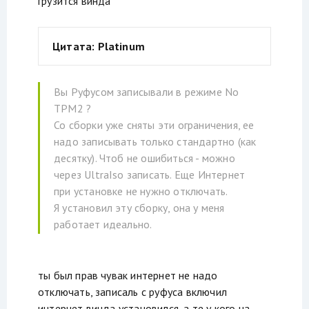
грузится винда
Цитата: Platinum
Вы Руфусом записывали в режиме No
TPM2 ?
Со сборки уже сняты эти ограничения, ее
надо записывать только стандартно (как
десятку). Чтоб не ошибиться - можно
через UltraIso записать. Еще Интернет
при установке не нужно отключать.
Я установил эту сборку, она у меня
работает идеально.
ты был прав чувак интернет не надо
отключать, записаль с руфуса включил
интернет винда установился, а те у кого на