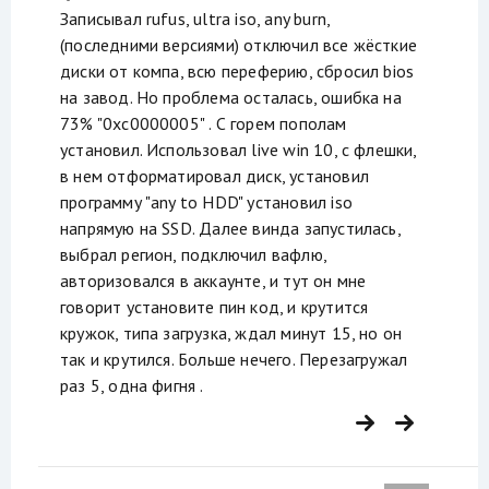
Записывал rufus, ultra iso, any burn,
(последними версиями) отключил все жёсткие
диски от компа, всю переферию, сбросил bios
на завод. Но проблема осталась, ошибка на
73% "0xc0000005" . С горем пополам
установил. Использовал live win 10, с флешки,
в нем отформатировал диск, установил
программу "any to HDD" установил iso
напрямую на SSD. Далее винда запустилась,
выбрал регион, подключил вафлю,
авторизовался в аккаунте, и тут он мне
говорит установите пин код, и крутится
кружок, типа загрузка, ждал минут 15, но он
так и крутился. Больше нечего. Перезагружал
раз 5, одна фигня .