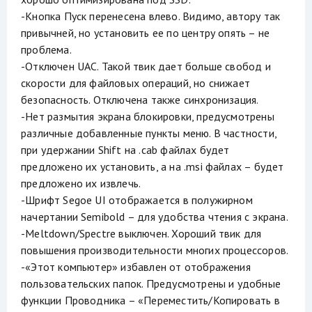
-Кнопка Пуск перенесена влево. Видимо, автору так
привычней, но установить ее по центру опять – не
проблема.
-Отключен UAC. Такой твик дает больше свобод и
скорости для файловых операций, но снижает
безопасность. Отключена также синхронизация.
-Нет размытия экрана блокировки, предусмотрены
различные добавленные пункты меню. В частности,
при удержании Shift на .cab файлах будет
предложено их установить, а на .msi файлах – будет
предложено их извлечь.
-Шрифт Segoe UI отображается в полужирном
начертании Semibold – для удобства чтения с экрана.
-Meltdown/Spectre выключен. Хороший твик для
повышения производительности многих процессоров.
-«Этот компьютер» избавлен от отображения
пользовательских папок. Предусмотрены и удобные
функции Проводника – «Переместить/Копировать в