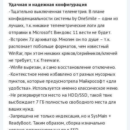
Удачная и надежная конфигурация
-Тщательно выключенная телеметрия. В плане
конфиденциальности системы by OneSmile – одни из
лучших, т.к. никакие телеметрические логи для
отправки в Microsoft Виндовс 11 вести не будет.
-Встроен 7z архиватор. Многим он по душе – т.к.
распознает побольше форматов, чем известный
WinRar, при этом никаких кряков/серийников/ключей
не требует, т.к. freeware.
-WinRe вырезан, а само восстановление отключено.
-Контекстное меню избавлено от разных мусорных
пунктов, которые предусмотрела Майкрософт «для
удобства». Используется именно классическое меню.
-Не резервируется место на HDD/SSD, такой твик
высбождает 7 ГБ полностью свободного места для
ваших нужд.
-Запрещена не только индексация, но и SysMain +
ReadyBoot. Таким образом, сборка изначально
хорошо оптимизирована под SSD.