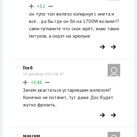
+32
он тупо топ железо копирнул с инета и
всё... да бы где он бп на 1700W возьмет?
сами гугланите что скок жрёт, знаю таких
питухов. а сидят на хрюльке
Глеб
19 декабря 2022 06:07
+143
Зачем хвастаться устаревшим железом?
Конечно не потянет, тут даже Дос будет
жутко фризить..
максим