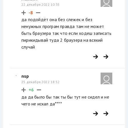
22 декабря 2022 10:35
-8
да подойдёт она без слежек и без
ненужных програм правда там не может
быть браузера так что если ходеш записать
пирикидывай туда 2 браузера на всякий
случай
nsp
25 декабря 2022 18:52
+6
да да было бы так ты бы тут не сидел и не
чего не искал да****