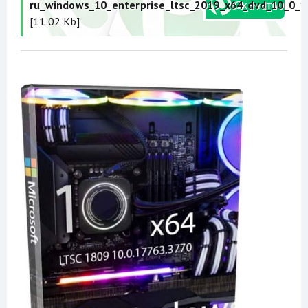
ru_windows_10_enterprise_ltsc_2019_x64_dvd_10_0_1
[11.02 Kb]