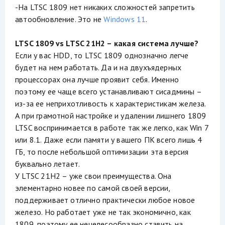
-На LTSC 1809 нет никаких сложностей запретить
автообновление. Это не
Windows 11
.
LTSC 1809 vs LTSC 21H2 – какая система лучше?
Если у вас HDD, то LTSC 1809 однозначно легче
будет на нем работать. Да и на двухъядерных
процессорах она лучше проявит себя. Именно
поэтому ее чаще всего устанавливают сисадмины –
из-за ее неприхотливость к характеристикам железа.
А при грамотной настройке и удалении лишнего 1809
LTSC воспринимается в работе так же легко, как Win 7
или 8.1. Даже если памяти у вашего ПК всего лишь 4
ГБ, то после небольшой оптимизации эта версия
буквально летает.
У LTSC 21H2 – уже свои преимущества. Она
элементарно новее по самой своей версии,
поддерживает отлично практически любое новое
железо. Но работает уже не так экономично, как
1809, поэтому ее нецелесообразно ставить на