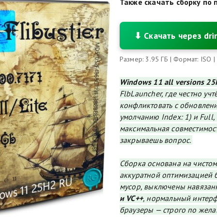
Также скачать сборку по 
⬇ Скачать через dr
Размер: 3.95 ГБ | Формат: ISO |
Windows 11 all versions 25
FlbLauncher, где честно уч
конфликтовать с обновлени
умолчанию Index: 1) и Full
максимальная совместимос
закрываешь вопрос.
Сборка основана на чисто
аккуратной оптимизацией б
мусор, выключены навязан
и VC++
, нормальный интерф
браузеры — строго по жела