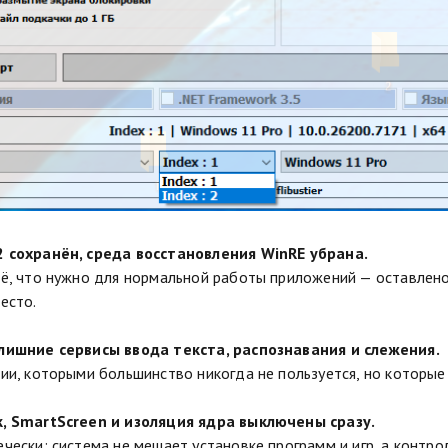
 сохранён, среда восстановления WinRE убрана.
ё, что нужно для нормальной работы приложений — оставлено
есто.
лишние сервисы ввода текста, распознавания и слежения.
ии, которыми большинство никогда не пользуется, но которые 
, SmartScreen и изоляция ядра выключены сразу.
чески: система не мешает установке программ и игр, а контрол