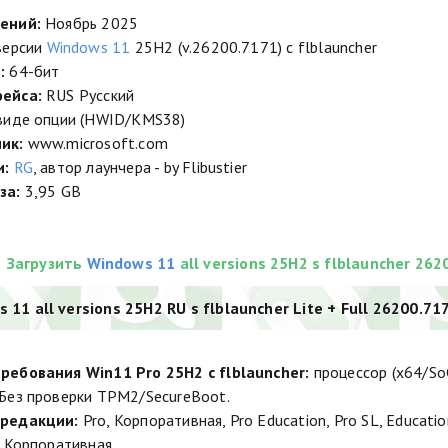
ений:
Ноябрь 2025
версии
Windows 11
25H2 (v.26200.7171) с flblauncher
:
64-бит
ейса:
RUS Русский
виде опции (HWID/KMS38)
ик:
www.microsoft.com
и:
RG
, автор лаунчера - by Flibustier
за:
3,95 GB
Загрузить
Windows 11
all versions 25H2 s flblauncher 262
 11 all versions 25H2 RU s flblauncher Lite + Full 26200.717
ребования Win11 Pro 25H2 с flblauncher:
процессор (x64/SoC
Без проверки TPM2/SecureBoot.
редакции:
Pro, Корпоративная, Pro Education, Pro SL, Education,
T Корпоративная.