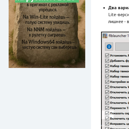
Два вари
Lite-верс
лишнее - 