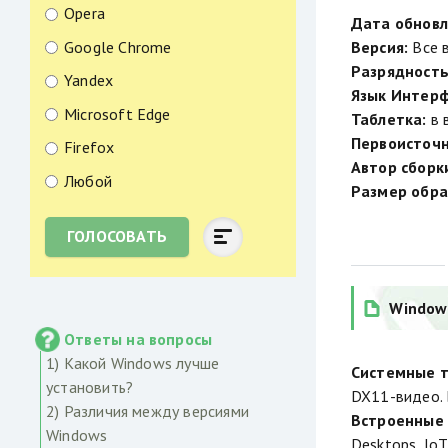
Opera
Дата обновл
Google Chrome
Версия:
Все 
Разрядность
Yandex
Язык Интерф
Microsoft Edge
Таблетка:
в 
Первоисточн
Firefox
Автор сборк
Любой
Размер обра
ГОЛОСОВАТЬ
Windows
Ответы на вопросы
1) Какой Windows лучше
Системные т
установить?
DX11-видео. 
2) Различия между версиями
Встроенные 
Windows
Desktops, Io