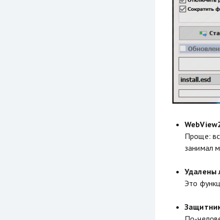
WebView2
Проще: вс
занимал м
Удалены 
Это функц
Защитник
По-челове