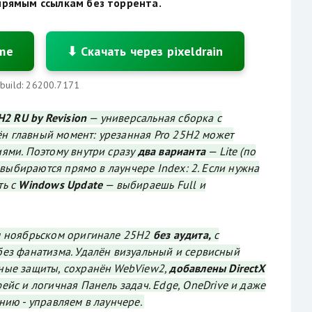
прямым ссылкам без торрента.
ime
⬇ Скачать через pixeldrain
 build: 26200.7171
H2 RU by Revision
— универсальная сборка с
тён главный момент: урезанная Pro 25H2 может
ями. Поэтому внутри сразу
два варианта
— Lite (по
, выбираются прямо в лаунчере Index: 2. Если нужна
ть с
Windows Update
— выбираешь Full и
м ноябрьском оригинале 25H2
без аудита,
с
ез фанатизма. Удалён визуальный и сервисный
ные защиты, сохранён WebView2,
добавлены DirectX
ейс и логичная Панель задач. Edge, OneDrive и даже
нию - управляем в лаунчере.