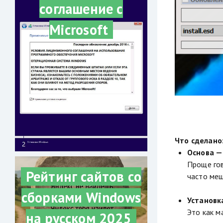
соглашение с
Microsoft
Что сделано
Основа —
Проще гов
Рейтинг сайтов со
часто меш
сборками Windows
Установка
Это как м
на русском 2025