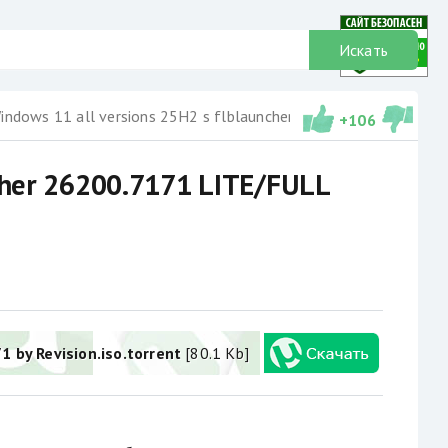
Искать
dows 11 all versions 25H2 s flblauncher 26200.7171 LITE/FULL на русском
+
106
ncher 26200.7171 LITE/FULL
1 by Revision.iso.torrent
[80.1 Kb]