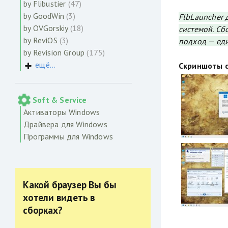
by Flibustier
(47)
by GoodWin
(3)
FlbLauncher 
by OVGorskiy
(18)
системой. Сб
by ReviOS
(3)
подход — еди
by Revision Group
(175)
ещё...
Скриншоты с
Soft & Service
Активаторы Windows
Драйвера для Windows
Программы для Windows
Какой браузер Вы бы
хотели видеть в
сборках?