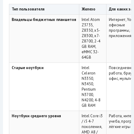
Тип пользователя
Железо
Для каких за
Владельцы бюджетных планшетов
Intel Atom
Интернет, You
Z3735,
офисные
Z8350, x5-
программы, п
Z8300, x7-
приложения
Z8700, 2-4
GB RAM,
eMMC 32-
64GB
Старые ноутбуки
Intel
Повседневна
Celeron
работа, брауз
N3350,
офис, мульти
N3450,
Pentium
N3700,
N4200, 4-8
GB RAM
Ноутбуки среднего уровня
Intel Core i3
Работа, интер
/ i5 4-7
учеба, прогр
поколения,
лёгкие игры
AMD A8 /