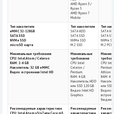
AMD Ryzen 3 /
Ryzen 5
AMD Ryzen 7
Mobile
Тип накопителя
Тип накопителя
Тип нак
eMMC 32-128GB
SATA HDD
SATA H
SATA SSD
SATA SSD
SATA SS
NVMe SSD
NVMe SSD
NVMe S
microSD карта
M.2 SSD
M.2 PCIe
Минимальные требования
Минимальные
Минима
CPU: Intel Atom / Celeron
требования
требова
RAM: 2-4 GB
CPU: Intel
CPU: Inte
Накопитель: 32 GB eMMC
Celeron /
Pentium
Видео: встроенная Intel HD
Pentium
Athlon
RAM: 4 GB
RAM: 4 
Накопитель: HDD
Накопит
или SSD 120 GB
или SSD
Видео: Intel HD
Видео:
Graphics
встроен
бюджет
Рекомендуемые характеристики
Рекомендуемые
Рекоме
CPU: Intel Atom x5/x7 или Core m3
характеристики
характе