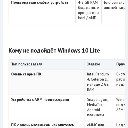
Пользователи слабых устройств
4-8 GB RAM,
Быстрая сист
бюджетные
лишней нагру
процессоры
Intel / AMD
Кому не подойдёт Windows 10 Lite
Тип пользователя
Железо
Причи
Очень старые ПК
Intel Pentium
Систе
4, Celeron D,
работа
меньше 2 GB
медле
RAM
Устройства с ARM процессорами
Snapdragon,
Windo
MediaTek,
подде
Android
ARM ус
планшеты
ПК с очень маленьким накопителем
eMMC или
Недос