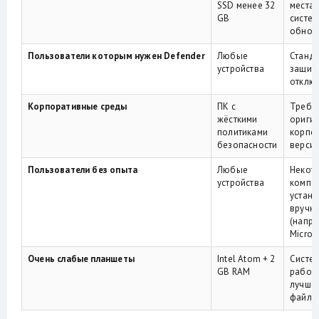
SSD менее 32
места 
GB
систем
обнов
Пользователи которым нужен Defender
Любые
Станд
устройства
защит
отклю
Корпоративные среды
ПК с
Требу
жёсткими
ориги
политиками
корпо
безопасности
верси
Пользователи без опыта
Любые
Некот
устройства
компо
устан
вручн
(напр
Microso
Очень слабые планшеты
Intel Atom + 2
Систем
GB RAM
работа
лучше 
файл 