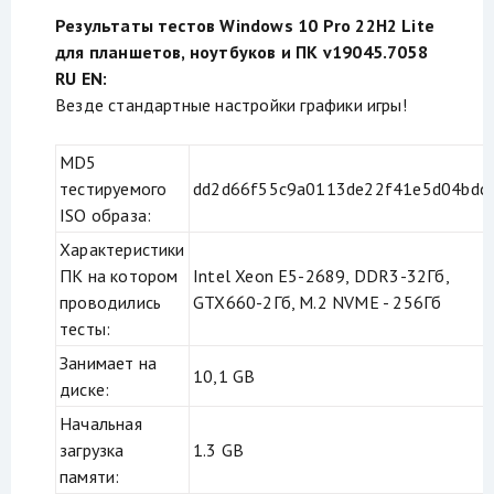
Результаты тестов Windows 10 Pro 22H2 Lite
для планшетов, ноутбуков и ПК v19045.7058
RU EN:
Везде стандартные настройки графики игры!
MD5
тестируемого
dd2d66f55c9a0113de22f41e5d04bdc
ISO образа:
Характеристики
ПК на котором
Intel Xeon E5-2689, DDR3-32Гб,
проводились
GTX660-2Гб, M.2 NVME - 256Гб
тесты:
Занимает на
10,1 GB
диске:
Начальная
загрузка
1.3 GB
памяти: