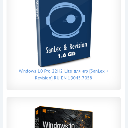
Windows 10 Pro 22H2 Lite для игр [SanLex +
Revision] RU EN 19045.7058