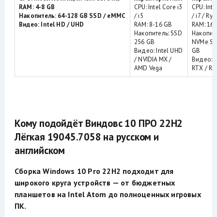
RAM: 4-8 GB
CPU: Intel Core i3
CPU: Inte
Накопитель: 64-128 GB SSD / eMMC
/ i5
/ i7 / Ry
Видео: Intel HD / UHD
RAM: 8-16 GB
RAM: 16
Накопитель: SSD
Накопит
256 GB
NVMe SS
Видео: Intel UHD
GB
/ NVIDIA MX /
Видео: 
AMD Vega
RTX / R
Кому подойдёт Виндовс 10 ПРО 22H2
Лёгкая 19045.7058 на русском и
английском
Сборка Windows 10 Pro 22H2 подходит для
широкого круга устройств — от бюджетных
планшетов на Intel Atom до полноценных игровых
ПК.