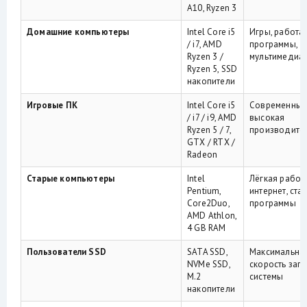
A10, Ryzen 3
Домашние компьютеры
Intel Core i5
Игры, работа,
/ i7, AMD
программы,
Ryzen 3 /
мультимедиа
Ryzen 5, SSD
накопители
Игровые ПК
Intel Core i5
Современные
/ i7 / i9, AMD
высокая
Ryzen 5 / 7,
производите
GTX / RTX /
Radeon
Старые компьютеры
Intel
Лёгкая работ
Pentium,
интернет, ста
Core2Duo,
программы
AMD Athlon,
4 GB RAM
Пользователи SSD
SATA SSD,
Максимальна
NVMe SSD,
скорость загр
M.2
системы
накопители