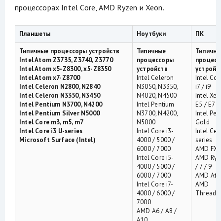
процессорах Intel Core, AMD Ryzen и Xeon.
Планшеты
Ноутбуки
ПК
Типичные процессоры устройств
Типичные
Типичн
Intel Atom Z3735, Z3740, Z3770
процессоры
процес
Intel Atom x5-Z8300, x5-Z8350
устройств
устройс
Intel Atom x7-Z8700
Intel Celeron
Intel Core
Intel Celeron N2800, N2840
N3050, N3350,
i7 / i9
Intel Celeron N3350, N3450
N4020, N4500
Intel Xeo
Intel Pentium N3700, N4200
Intel Pentium
E5 / E7
Intel Pentium Silver N5000
N3700, N4200,
Intel Pen
Intel Core m3, m5, m7
N5000
Gold
Intel Core i3 U-series
Intel Core i3-
Intel Ce
Microsoft Surface (Intel)
4000 / 5000 /
series
6000 / 7000
AMD FX-s
Intel Core i5-
AMD Ryze
4000 / 5000 /
/ 7 / 9
6000 / 7000
AMD Ath
Intel Core i7-
AMD
4000 / 6000 /
Threadri
7000
AMD A6 / A8 /
A10