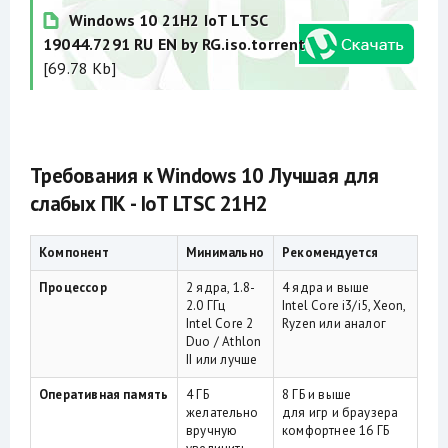
Windows 10 21H2 IoT LTSC
19044.7291 RU EN by RG.iso.torrent
[69.78 Kb]
Требования к Windows 10 Лучшая для
слабых ПК - IoT LTSC 21H2
Компонент
Минимально
Рекомендуется
Процессор
2 ядра, 1.8-
4 ядра и выше
2.0 ГГц
Intel Core i3/i5, Xeon,
Intel Core 2
Ryzen или аналог
Duo / Athlon
II или лучше
Оперативная память
4 ГБ
8 ГБ и выше
желательно
для игр и браузера
вручную
комфортнее 16 ГБ