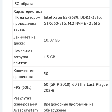
ISO образа:
Характеристики
ПК на котором
Intel Xeon E5-2689, DDR3-32Гб,
проводились
GTX660-2Гб, M.2 NVME - 256Гб
тесты:
Занимает на
10,07 GB
диске:
Начальная
загрузка
1.3 GB
памяти:
Количество
50
процессов:
60 (GRIP 2018), 60 (The Last Plague
FPS (60Гц):
2024)
Результат
сканирования
Вредоносные программы не
Avast (system +
обнаружены