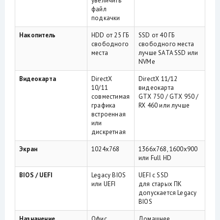
увеличить
файл
подкачки
Накопитель
HDD от 25 ГБ
SSD от 40 ГБ
свободного
свободного места
места
лучше SATA SSD или
NVMe
Видеокарта
DirectX
DirectX 11/12
10/11
видеокарта
совместимая
GTX 750 / GTX 950 /
графика
RX 460 или лучше
встроенная
или
дискретная
Экран
1024x768
1366x768, 1600x900
или Full HD
BIOS / UEFI
Legacy BIOS
UEFI с SSD
или UEFI
для старых ПК
допускается Legacy
BIOS
Назначение
Офис,
Домашнее