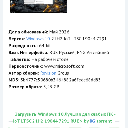
Дата обновлений:
Май 2026
Версия:
Windows 10
21H2 IoT LTSC 19044.7291
Разрядность:
64-bit
Язык Интерфейса:
RUS Русский, ENG Английский
Таблетка:
На рабочем столе
Первоисточник:
www.microsoft.com
Автор сборки:
Revision
Group
MD5:
5b4777c50680b3464882a6fede68dd83
Размер образа:
3,43 GB
Загрузить Windows 10 Лучшая для слабых ПК -
IoT LTSC 21H2 19044.7291 RU EN by
RG
torrent