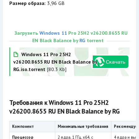
Размер образа:
3,96 GB
Загрузить
Windows 11
Pro 25H2 v26200.8655 RU
EN Black Balance by
RG
torrent
Windows 11 Pro 25H2
v26200.8655 RU EN Black Balance by
RG.iso.torrent
[80.3 Kb]
Требования к Windows 11 Pro 25H2
v26200.8655 RU EN Black Balance by RG
Компонент
Минимальные требования
Рекомендуе
Процессор
2 ядра, 1 ГГц, x64, с
4 ядра и выше,