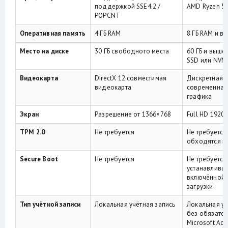
поддержкой SSE4.2 /
AMD Ryzen 5 
POPCNT
Оперативная память
4 ГБ RAM
8 ГБ RAM и в
Место на диске
30 ГБ свободного места
60 ГБ и выше
SSD или NVM
Видеокарта
DirectX 12 совместимая
Дискретная 
видеокарта
современная
графика
Экран
Разрешение от 1366×768
Full HD 1920
TPM 2.0
Не требуется
Не требуется
обходятся п
Secure Boot
Не требуется
Не требуется
устанавливат
включённой 
загрузки
Тип учётной записи
Локальная учётная запись
Локальная уч
без обязате
Microsoft Acc