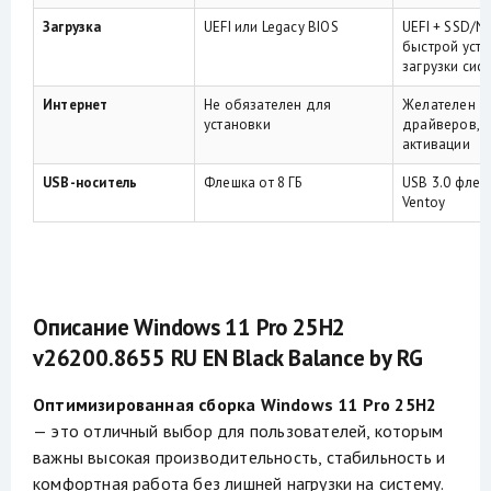
Загрузка
UEFI или Legacy BIOS
UEFI + SSD/N
быстрой уста
загрузки сис
Интернет
Не обязателен для
Желателен д
установки
драйверов, Mi
активации
USB-носитель
Флешка от 8 ГБ
USB 3.0 флешк
Ventoy
Описание Windows 11 Pro 25H2
v26200.8655 RU EN Black Balance by RG
Оптимизированная сборка Windows 11 Pro 25H2
— это отличный выбор для пользователей, которым
важны высокая производительность, стабильность и
комфортная работа без лишней нагрузки на систему.