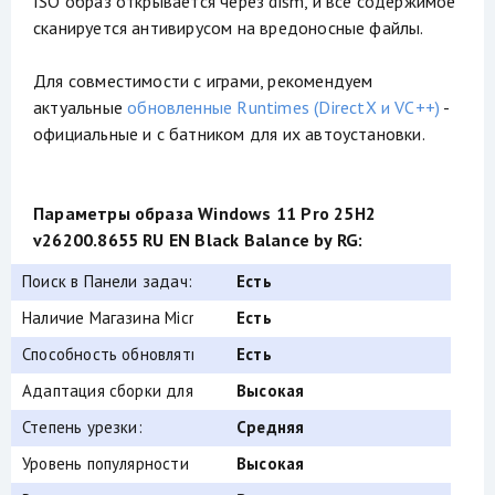
ISO образ открывается через dism, и всё содержимое
сканируется антивирусом на вредоносные файлы.
Для совместимости с играми, рекомендуем
актуальные
обновленные Runtimes (DirectX и VC++)
-
официальные и с батником для их автоустановки.
Параметры образа Windows 11 Pro 25H2
v26200.8655 RU EN Black Balance by RG:
Поиск в Панели задач:
Есть
Наличие Магазина Microsoft Store:
Есть
Способность обновляться (по Windows Update) :
Есть
Адаптация сборки для игр:
Высокая
Степень урезки:
Средняя
Уровень популярности по скачиваниям:
Высокая