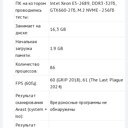
ПК на котором
Intel Xeon E5-2689, DDR3-32Гб,
проводились
GTX660-2Гб, M.2 NVME - 256Гб
тесты:
Занимает на
16,3 GB
диске:
Начальная
загрузка
1.9 GB
памяти:
Количество
86
процессов:
60 (GRIP 2018), 61 (The Last Plague
FPS (60Гц):
2024)
Результат
сканирования
Вредоносные программы не
Avast (system +
обнаружены
iso):
Результат