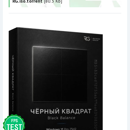
RG.iso.torrent
[80.3 Kb]