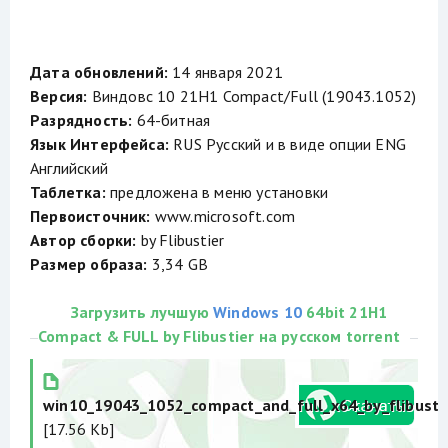
Дата обновлений:
14 января 2021
Версия:
Виндовс 10 21H1 Compact/Full (19043.1052)
Разрядность:
64-битная
Язык Интерфейса:
RUS Русский и в виде опции ENG
Английский
Таблетка:
предложена в меню установки
Первоисточник:
www.microsoft.com
Автор сборки:
by Flibustier
Размер образа:
3,34 GB
Загрузить лучшую
Windows 10
64bit 21H1
Compact & FULL by Flibustier на русском torrent
win10_19043_1052_compact_and_full_x64_by_flibustie
[17.56 Kb]