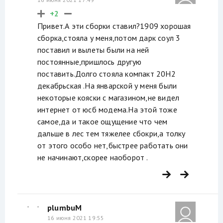
+2
Привет.А эти сборки ставил?1909 хорошая
сборка,стояла у меня,потом дарк соул 3
поставил и вылеты были на ней
постоянные,пришлось другую
поставить.Долго стояла компакт 20H2
декабрьская .На январской у меня были
некоторые кояски с магазином,не видел
интернет от юсб модема.На этой тоже
самое,да и такое ощущение что чем
дальше в лес тем тяжелее сбокри,а толку
от этого особо нет,быстрее работать они
не начинают,скорее наоборот .
plumbuM
16 июня 2021 19:55