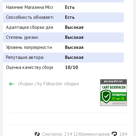
Наличие Магазина Microsoft Store:
Есть
Способность обновляться (по Windows Update) :
Есть
Адаптация сборки для игр:
Высокая
Степень урезки:
Высокая
Уровень популярности по скачиваниям:
Высокая
Репутация автора:
Высокая
Оценка качеству сборки (от windows64.net):
10/10
сборки
/
by Flibustier сборки
Смотрело: 234 126
Комментариев:
184