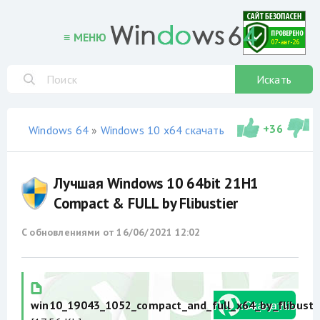
≡ МЕНЮ
Искать
+
36
Windows 64
»
Windows 10 x64 скачать торрент
»
сборки
Лучшая Windows 10 64bit 21H1
Compact & FULL by Flibustier
С обновлениями от
16/06/2021 12:02
win10_19043_1052_compact_and_full_x64_by_flibustie