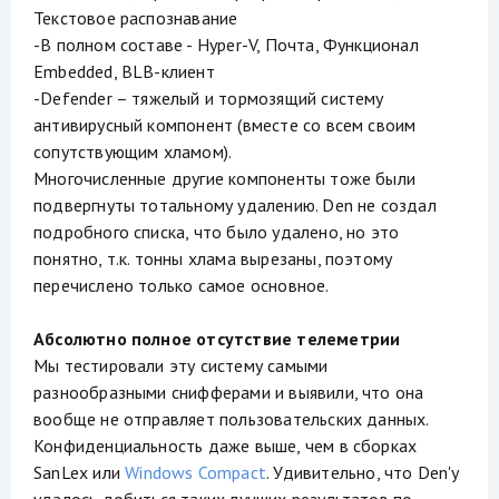
Текстовое распознавание
-В полном составе - Hyper-V, Почта, Функционал
Embedded, BLB-клиент
-Defender – тяжелый и тормозящий систему
антивирусный компонент (вместе со всем своим
сопутствующим хламом).
Многочисленные другие компоненты тоже были
подвергнуты тотальному удалению. Den не создал
подробного списка, что было удалено, но это
понятно, т.к. тонны хлама вырезаны, поэтому
перечислено только самое основное.
Абсолютно полное отсутствие телеметрии
Мы тестировали эту систему самыми
разнообразными снифферами и выявили, что она
вообще не отправляет пользовательских данных.
Конфиденциальность даже выше, чем в сборках
SanLex или
Windows Compact
. Удивительно, что Den'у
удалось добиться таких лучших результатов по