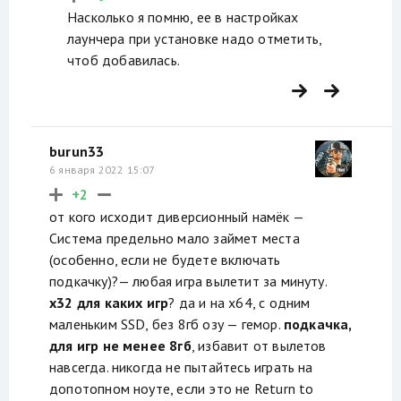
Насколько я помню, ее в настройках
лаунчера при установке надо отметить,
чтоб добавилась.
burun33
6 января 2022 15:07
+2
от кого исходит диверсионный намёк —
Система предельно мало займет места
(особенно, если не будете включать
подкачку)?— любая игра вылетит за минуту.
x32 для каких игр
? да и на x64, с одним
маленьким SSD, без 8гб озу — гемор.
подкачка,
для игр не менее 8гб
, избавит от вылетов
навсегда. никогда не пытайтесь играть на
допотопном ноуте, если это не Return to