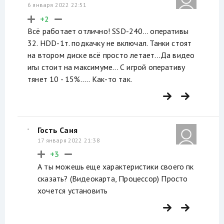
6 января 2022 22:51
+2
Всё работает отлично! SSD-240... оперативы
32. HDD-1т. подкачку не включал. Танки стоят
на втором диске всё просто летает...Да видео
игы стоит на максимуме... С игрой оперативу
тянет 10 - 15%..... Как-то так.
Гость Саня
17 января 2022 21:38
+3
А ты можешь еще характеристики своего пк
сказать? (Видеокарта, Процессор) Просто
хочется установить