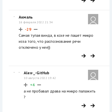
Акмаль
16 февраля 2022 21:34
-29
Самая тупая винда, в кске не пашет микро
изза того, что распознование речи
отключено у нее))
Alex-_-GitHub
10 августа 2022 19:42
+4
а не пробавал драва на микро палажить
?