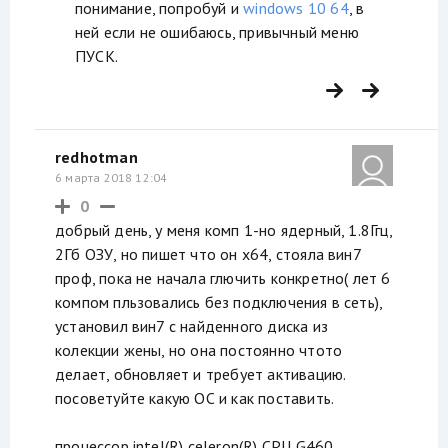
понимание, попробуй и
windows 10 64
, в
ней если не ошибаюсь, привычный меню
ПУСК.
redhotman
6 марта 2018 12:04
0
добрый день, у меня комп 1-но ядерный, 1.8Ггц,
2Гб ОЗУ, но пишет что он x64, стояла вин7
проф, пока не начала глючить конкретно( лет 6
компом пльзовались без подключения в сеть),
установил вин7 с найденного диска из
колекции жены, но она постоянно чтото
делает, обновляет и требует активацию.
посоветуйте какую ОС и как поставить.
процессор intel(R) celeron(R) CPU G460